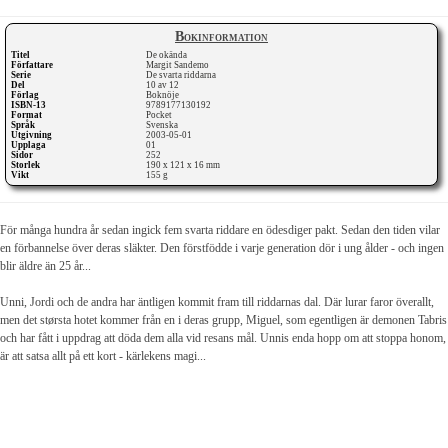
Bokinformation
Titel
De okända
Författare
Margit Sandemo
Serie
De svarta riddarna
Del
10 av 12
Förlag
Boknöje
ISBN-13
9789177130192
Format
Pocket
Språk
Svenska
Utgivning
2003-05-01
Upplaga
01
Sidor
252
Storlek
190 x 121 x 16 mm
Vikt
155 g
För många hundra år sedan ingick fem svarta riddare en ödesdiger pakt. Sedan den tiden vilar
en förbannelse över deras släkter. Den förstfödde i varje generation dör i ung ålder - och ingen
blir äldre än 25 år...
Unni, Jordi och de andra har äntligen kommit fram till riddarnas dal. Där lurar faror överallt,
men det størsta hotet kommer från en i deras grupp, Miguel, som egentligen är demonen Tabris
och har fått i uppdrag att döda dem alla vid resans mål. Unnis enda hopp om att stoppa honom,
är att satsa allt på ett kort - kärlekens magi...