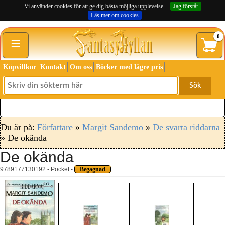
Vi använder cookies för att ge dig bästa möjliga upplevelse.
Jag förstår
Läs mer om cookies
≡
0
Köpvillkor
Kontakt
Om oss
Böcker med lägre pris
Sök
Du är på:
Författare
»
Margit Sandemo
»
De svarta riddarna
» De okända
De okända
9789177130192 - Pocket -
Begagnad