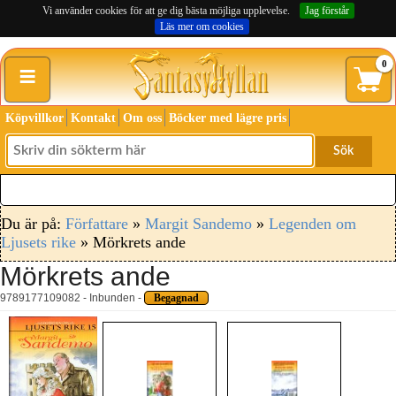
Vi använder cookies för att ge dig bästa möjliga upplevelse.
Jag förstår
Läs mer om cookies
≡
0
Köpvillkor
Kontakt
Om oss
Böcker med lägre pris
Sök
Du är på:
Författare
»
Margit Sandemo
»
Legenden om
Ljusets rike
» Mörkrets ande
Mörkrets ande
9789177109082 - Inbunden -
Begagnad