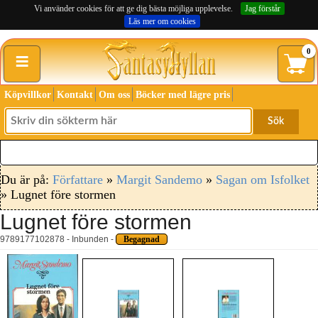
Vi använder cookies för att ge dig bästa möjliga upplevelse.
Jag förstår
Läs mer om cookies
≡
0
Köpvillkor
Kontakt
Om oss
Böcker med lägre pris
Sök
Du är på:
Författare
»
Margit Sandemo
»
Sagan om Isfolket
» Lugnet före stormen
Lugnet före stormen
9789177102878 - Inbunden -
Begagnad