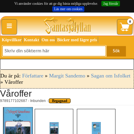
Vi använder cookies för att ge dig bästa möjliga upplevelse.
Jag förstår
Läs mer om cookies
≡
0
Köpvillkor
Kontakt
Om oss
Böcker med lägre pris
Sök
Du är på:
Författare
»
Margit Sandemo
»
Sagan om Isfolket
» Våroffer
Våroffer
9789177102687 - Inbunden -
Begagnad