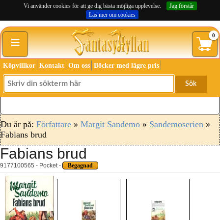
Vi använder cookies för att ge dig bästa möjliga upplevelse.
Jag förstår
Läs mer om cookies
≡
0
Köpvillkor
Kontakt
Om oss
Böcker med lägre pris
Sök
Du är på:
Författare
»
Margit Sandemo
»
Sandemoserien
»
Fabians brud
Fabians brud
9177100565 - Pocket -
Begagnad