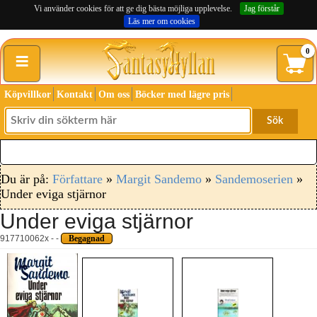
Vi använder cookies för att ge dig bästa möjliga upplevelse.
Jag förstår
Läs mer om cookies
≡
0
Köpvillkor
Kontakt
Om oss
Böcker med lägre pris
Sök
Du är på:
Författare
»
Margit Sandemo
»
Sandemoserien
»
Under eviga stjärnor
Under eviga stjärnor
917710062x - -
Begagnad