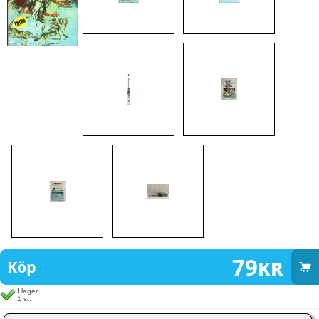
79
kr
Köp
I lager
1 st.