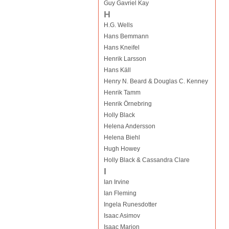
Guy Gavriel Kay
H
H.G. Wells
Hans Bemmann
Hans Kneifel
Henrik Larsson
Hans Käll
Henry N. Beard & Douglas C. Kenney
Henrik Tamm
Henrik Örnebring
Holly Black
Helena Andersson
Helena Biehl
Hugh Howey
Holly Black & Cassandra Clare
I
Ian Irvine
Ian Fleming
Ingela Runesdotter
Isaac Asimov
Isaac Marion