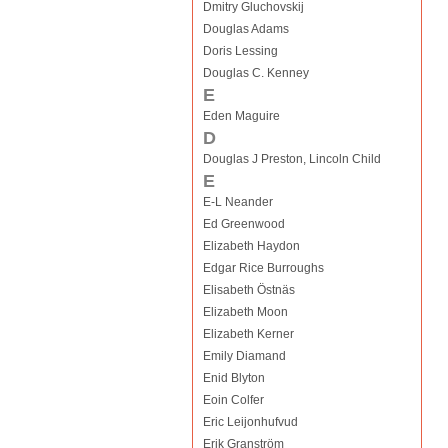
Dmitry Gluchovskij
Douglas Adams
Doris Lessing
Douglas C. Kenney
E
Eden Maguire
D
Douglas J Preston, Lincoln Child
E
E-L Neander
Ed Greenwood
Elizabeth Haydon
Edgar Rice Burroughs
Elisabeth Östnäs
Elizabeth Moon
Elizabeth Kerner
Emily Diamand
Enid Blyton
Eoin Colfer
Eric Leijonhufvud
Erik Granström