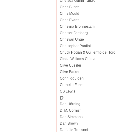
Chelsea Quinn Yarbro
Chris Bunch
Chris Mould
Chris Evans
Christina Brönnestam
Christer Forsberg
Christian Unge
Christopher Paolini
Chuck Hogan & Guillermo del Toro
Cinda Williams Chima
Clive Cussler
Clive Barker
Conn Iggulden
Cornelia Funke
CS Lewis
D
Dan Hörning
D. M. Cornish
Dan Simmons
Dan Brown
Danielle Trussoni