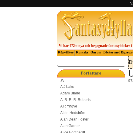
Vi
Vi har 472st nya och begagnade fantasyböcker i 
Köpvillkor
Kontakt
Om oss
Böcker med lägre pr
D
U
Författare
A
97
A.J Lake
Adam Blade
A. R. R. R. Roberts
A R Yngve
Albin Hedström
Alan Dean Foster
Alan Garner
Alice Borchardt