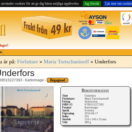
 använder cookies för att ge dig bästa möjliga upplevelse.
Jag förstår
Läs mer om cookie
lager!
is
u är på:
Författare
»
Maria Turtschaninoff
» Underfors
nderfors
89515227393 - Kartonnage -
Begagnad
Bokinformation
Titel
Underfors
Författare
Maria Turtschaninoff
Förlag
Söderström
ISBN-13
9789515227393
Format
Kartonnage
Språk
Svenska
Utgivning
2010-08-17
Sidor
341
Storlek
218 x 140 x 33 mm
Vikt
480 g