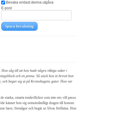
Bevaka endast denna utgåva
E-post
Spara bevakning
 Hon såg till att hon hade några viktiga saker i
eckningsblock och en penna. Så stack hon in brevet hon
ade, och begav sig ut på Kronohagens gator. Hon var
 de starka, smarta tonårsflickor som inte ens vill passa
de känner hon sig oemotståndligt dragen till honom.
urar faror, förmågor och begär ur Alvas förflutna. Hon