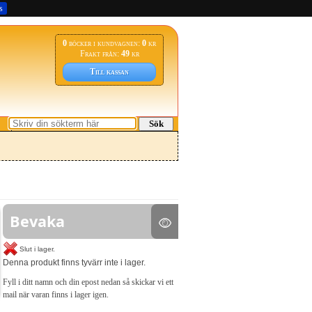
s
0
böcker i kundvagnen:
0
kr
Frakt från:
49
kr
Till kassan
Sök
Bevaka
Slut i lager.
Denna produkt finns tyvärr inte i lager.
Fyll i ditt namn och din epost nedan så skickar vi ett
mail när varan finns i lager igen.