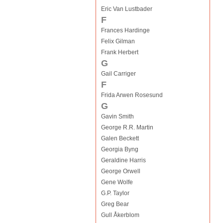
Eric Van Lustbader
F
Frances Hardinge
Felix Gilman
Frank Herbert
G
Gail Carriger
F
Frida Arwen Rosesund
G
Gavin Smith
George R.R. Martin
Galen Beckett
Georgia Byng
Geraldine Harris
George Orwell
Gene Wolfe
G.P. Taylor
Greg Bear
Gull Åkerblom