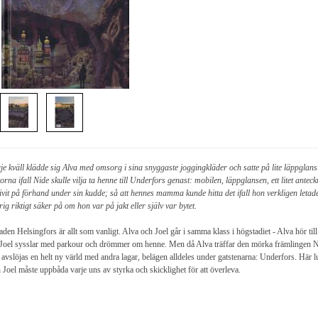
je kväll klädde sig Alva med omsorg i sina snyggaste joggingkläder och satte på lite läppglans.
korna ifall Nide skulle vilja ta henne till Underfors genast: mobilen, läppglansen, ett litet ant
ivit på förhand under sin kudde; så att hennes mamma kunde hitta det ifall hon verkligen let
rig riktigt säker på om hon var på jakt eller själv var bytet.
taden Helsingfors är allt som vanligt. Alva och Joel går i samma klass i högstadiet - Alva hör till
 Joel sysslar med parkour och drömmer om henne. Men då Alva träffar den mörka främlingen Ni
avslöjas en helt ny värld med andra lagar, belägen alldeles under gatstenarna: Underfors. Här l
 Joel måste uppbåda varje uns av styrka och skicklighet för att överleva.