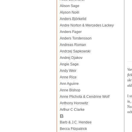
Alison Sage
Alyson Noël
Anders Björkelid
Andre Norton & Mercedes Lackey
Anders Fager
Anders Torstensson
Andreas Roman
Andrzej Sapkowski
Andrej Djakov
Angie Sage
Var
Andy Weir
fic
Anne Rice
skr
Ann Aguirre
ald
Anne Bishop
I s
Anne Plichota & Cendrine Wolf
in,
Anthony Horowitz
Nu 
Arthur C Clarke
och
B
Barb & J.C. Hendee
Becca Fitzpatrick