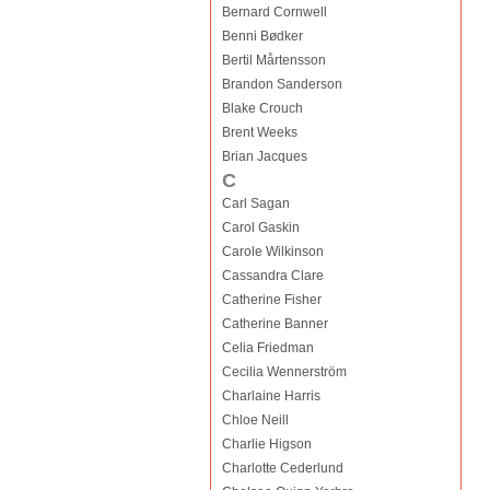
Bernard Cornwell
Benni Bødker
Bertil Mårtensson
Brandon Sanderson
Blake Crouch
Brent Weeks
Brian Jacques
C
Carl Sagan
Carol Gaskin
Carole Wilkinson
Cassandra Clare
Catherine Fisher
Catherine Banner
Celia Friedman
Cecilia Wennerström
Charlaine Harris
Chloe Neill
Charlie Higson
Charlotte Cederlund