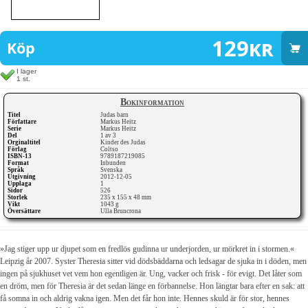
129
kr
Köp
I lager
1 st.
Bokinformation
Titel
Judas barn
Författare
Markus Heitz
Serie
Markus Heitz
Del
1 av 3
Orginaltitel
Kinder des Judas
Förlag
Coltso
ISBN-13
9789187219085
Format
Inbunden
Språk
Svenska
Utgivning
2012-12-05
Upplaga
1
Sidor
526
Storlek
235 x 155 x 48 mm
Vikt
1043 g
Översättare
Ulla Bruncrona
»Jag stiger upp ur djupet som en fredlös gudinna ur underjorden, ur mörkret in i stormen.«
Leipzig år 2007. Syster Theresia sitter vid dödsbäddarna och ledsagar de sjuka in i döden, men
ingen på sjukhuset vet vem hon egentligen är. Ung, vacker och frisk - för evigt. Det låter som
en dröm, men för Theresia är det sedan länge en förbannelse. Hon längtar bara efter en sak: att
få somna in och aldrig vakna igen. Men det får hon inte. Hennes skuld är för stor, hennes