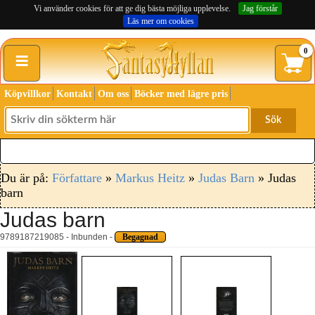
Vi använder cookies för att ge dig bästa möjliga upplevelse.
Jag förstår
Läs mer om cookies
≡
0
Köpvillkor
Kontakt
Om oss
Böcker med lägre pris
Sök
Du är på:
Författare
»
Markus Heitz
»
Judas Barn
» Judas
barn
Judas barn
9789187219085 - Inbunden -
Begagnad