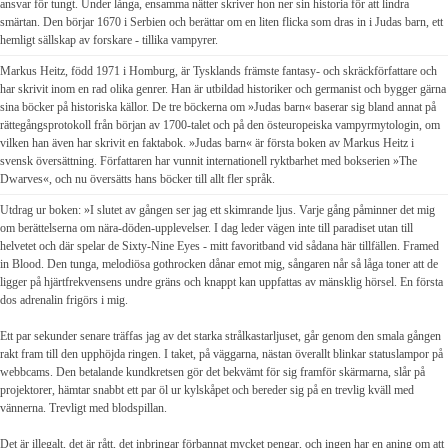
ansvar för tungt. Under långa, ensamma nätter skriver hon ner sin historia för att lindra
smärtan. Den börjar 1670 i Serbien och berättar om en liten flicka som dras in i Judas barn, ett
hemligt sällskap av forskare - tillika vampyrer.
Markus Heitz, född 1971 i Homburg, är Tysklands främste fantasy- och skräckförfattare och
har skrivit inom en rad olika genrer. Han är utbildad historiker och germanist och bygger gärna
sina böcker på historiska källor. De tre böckerna om »Judas barn« baserar sig bland annat på
rättegångsprotokoll från början av 1700-talet och på den östeuropeiska vampyrmytologin, om
vilken han även har skrivit en faktabok. »Judas barn« är första boken av Markus Heitz i
svensk översättning. Författaren har vunnit internationell ryktbarhet med bokserien »The
Dwarves«, och nu översätts hans böcker till allt fler språk.
Utdrag ur boken: »I slutet av gången ser jag ett skimrande ljus. Varje gång påminner det mig
om berättelserna om nära-döden-upplevelser. I dag leder vägen inte till paradiset utan till
helvetet och där spelar de Sixty-Nine Eyes - mitt favoritband vid sådana här tillfällen. Framed
in Blood. Den tunga, melodiösa gothrocken dånar emot mig, sångaren når så låga toner att de
ligger på hjärtfrekvensens undre gräns och knappt kan uppfattas av mänsklig hörsel. En första
dos adrenalin frigörs i mig.
Ett par sekunder senare träffas jag av det starka strålkastarljuset, går genom den smala gången
rakt fram till den upphöjda ringen. I taket, på väggarna, nästan överallt blinkar statuslampor på
webbcams. Den betalande kundkretsen gör det bekvämt för sig framför skärmarna, slår på
projektorer, hämtar snabbt ett par öl ur kylskåpet och bereder sig på en trevlig kväll med
vännerna. Trevligt med blodspillan.
Det är illegalt, det är rått, det inbringar förbannat mycket pengar, och ingen har en aning om att