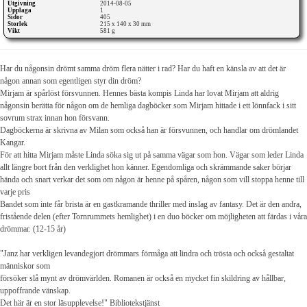
Utgivning
2014-08-05
Upplaga
1
Sidor
405
Storlek
215 x 140 x 30 mm
Vikt
581 g
Har du någonsin drömt samma dröm flera nätter i rad? Har du haft en känsla av att det är
någon annan som egentligen styr din dröm?
Mirjam är spårlöst försvunnen. Hennes bästa kompis Linda har lovat Mirjam att aldrig
någonsin berätta för någon om de hemliga dagböcker som Mirjam hittade i ett lönnfack i sitt
sovrum strax innan hon försvann.
Dagböckerna är skrivna av Milan som också han är försvunnen, och handlar om drömlandet
Kangar.
För att hitta Mirjam måste Linda söka sig ut på samma vägar som hon. Vägar som leder Linda
allt längre bort från den verklighet hon känner. Egendomliga och skrämmande saker börjar
hända och snart verkar det som om någon är henne på spåren, någon som vill stoppa henne till
varje pris
Bandet som inte får brista är en gastkramande thriller med inslag av fantasy. Det är den andra,
fristående delen (efter Tornrummets hemlighet) i en duo böcker om möjligheten att färdas i våra
drömmar. (12-15 år)
"Janz har verkligen levandegjort drömmars förmåga att lindra och trösta och också gestaltat
människor som
försöker slå mynt av drömvärlden. Romanen är också en mycket fin skildring av hållbar,
uppoffrande vänskap.
Det här är en stor läsupplevelse!" Bibliotekstjänst