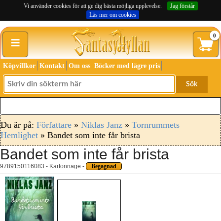
Vi använder cookies för att ge dig bästa möjliga upplevelse.
Jag förstår
Läs mer om cookies
≡
0
Köpvillkor
Kontakt
Om oss
Böcker med lägre pris
Sök
Du är på:
Författare
»
Niklas Janz
»
Tornrummets
Hemlighet
» Bandet som inte får brista
Bandet som inte får brista
9789150116083 - Kartonnage -
Begagnad