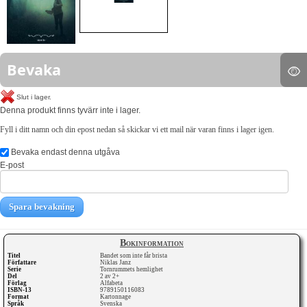
Bevaka
Slut i lager.
Denna produkt finns tyvärr inte i lager.
Fyll i ditt namn och din epost nedan så skickar vi ett mail när varan finns i lager igen.
Bevaka endast denna utgåva
E-post
Spara bevakning
Bokinformation
Titel
Bandet som inte får brista
Författare
Niklas Janz
Serie
Tornrummets hemlighet
Del
2 av 2+
Förlag
Alfabeta
ISBN-13
9789150116083
Format
Kartonnage
Språk
Svenska