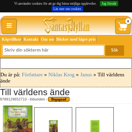
Vi använder cookies för att ge dig bästa möjliga upplevelse.
Jag förstår
Läs mer om cookies
≡
0
Köpvillkor
Kontakt
Om oss
Böcker med lägre pris
Sök
Du är på:
Författare
»
Niklas Krog
»
Janus
» Till världens
ände
Till världens ände
9789129652710 - Inbunden -
Begagnad