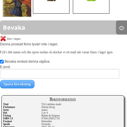
Bevaka
Slut i lager.
Denna produkt finns tyvärr inte i lager.
Fyll i ditt namn och din epost nedan så skickar vi ett mail när varan finns i lager igen.
Bevaka endast denna utgåva
E-post
Spara bevakning
Bokinformation
Titel
Till världens ände
Författare
Niklas Krog
Serie
Janus
Del
2 av 4
Förlag
Rabén & Sjögren
ISBN-13
9789129652710
Format
Inbunden
Språk
Svenska