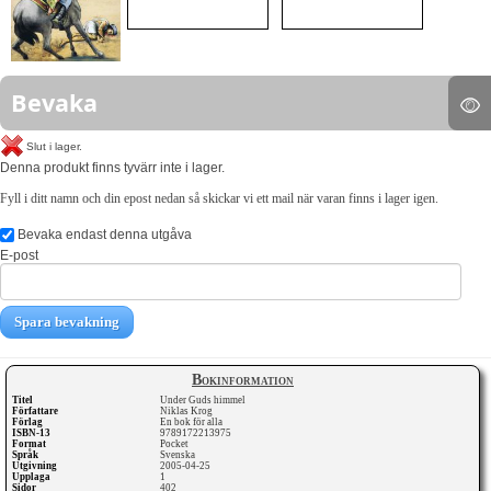
Bevaka
Slut i lager.
Denna produkt finns tyvärr inte i lager.
Fyll i ditt namn och din epost nedan så skickar vi ett mail när varan finns i lager igen.
Bevaka endast denna utgåva
E-post
Spara bevakning
Bokinformation
Titel
Under Guds himmel
Författare
Niklas Krog
Förlag
En bok för alla
ISBN-13
9789172213975
Format
Pocket
Språk
Svenska
Utgivning
2005-04-25
Upplaga
1
Sidor
402