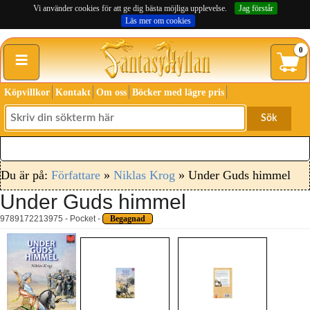
Vi använder cookies för att ge dig bästa möjliga upplevelse.
Jag förstår
Läs mer om cookies
≡
0
Köpvillkor
Kontakt
Om oss
Böcker med lägre pris
Sök
Du är på:
Författare
»
Niklas Krog
» Under Guds himmel
Under Guds himmel
9789172213975 - Pocket -
Begagnad