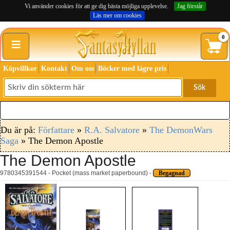
Vi använder cookies för att ge dig bästa möjliga upplevelse.
Jag förstår
Läs mer om cookies
≡
0
Köpvillkor
Kontakt
Om oss
Böcker med lägre pris
Sök
Du är på:
Författare
»
R.A. Salvatore
»
The DemonWars
Saga
» The Demon Apostle
The Demon Apostle
9780345391544 - Pocket (mass market paperbound) -
Begagnad