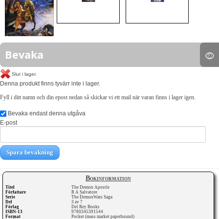
Bevaka
Slut i lager.
Denna produkt finns tyvärr inte i lager.
Fyll i ditt namn och din epost nedan så skickar vi ett mail när varan finns i lager igen.
Bevaka endast denna utgåva
E-post
Spara bevakning
Bokinformation
Titel
The Demon Apostle
Författare
R A Salvatore
Serie
The DemonWars Saga
Del
3 av 7
Förlag
Del Rey Books
ISBN-13
9780345391544
Format
Pocket (mass market paperbound)