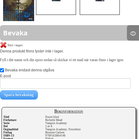
Bevaka
Slut i lager.
Denna produkt finns tyvärr inte i lager.
Fyll i ditt namn och din epost nedan så skickar vi ett mail när varan finns i lager igen.
Bevaka endast denna utgåva
E-post
Spara bevakning
Bokinformation
Titel
Fruset blod
Författare
Richelle Mead
Serie
Vampire Academy
Del
2 av 6
Orginaltitel
Vampire Academy: Frostebite
Förlag
Bonnier Carlsen
ISBN-13
9789163864148
Format
Häftad