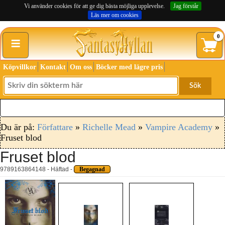
Vi använder cookies för att ge dig bästa möjliga upplevelse.
Jag förstår
Läs mer om cookies
≡
0
Köpvillkor
Kontakt
Om oss
Böcker med lägre pris
Sök
Du är på:
Författare
»
Richelle Mead
»
Vampire Academy
»
Fruset blod
Fruset blod
9789163864148 - Häftad -
Begagnad