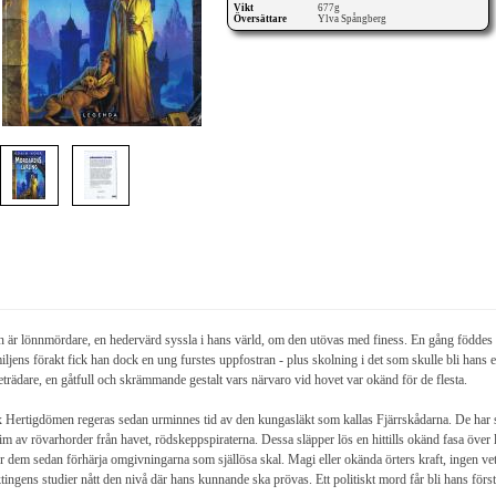
Vikt
677g
Översättare
Ylva Spångberg
 är lönnmördare, en hedervärd syssla i hans värld, om den utövas med finess. En gång föddes h
iljens förakt fick han dock en ung furstes uppfostran - plus skolning i det som skulle bli hans 
eträdare, en gåtfull och skrämmande gestalt vars närvaro vid hovet var okänd för de flesta.
 Hertigdömen regeras sedan urminnes tid av den kungasläkt som kallas Fjärrskådarna. De har 
im av rövarhorder från havet, rödskeppspiraterna. Dessa släpper lös en hittills okänd fasa över
er dem sedan förhärja omgivningarna som själlösa skal. Magi eller okända örters kraft, ingen vet
tingens studier nått den nivå där hans kunnande ska prövas. Ett politiskt mord får bli hans först