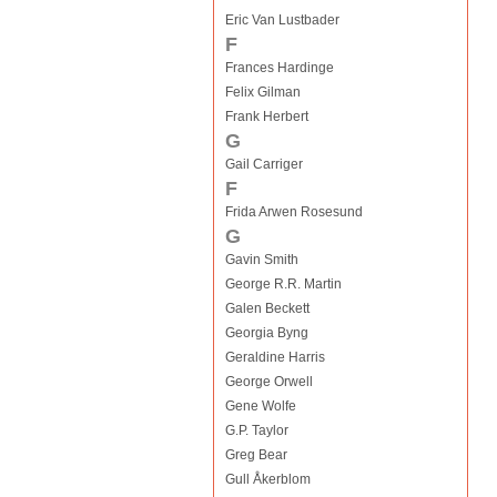
Eric Van Lustbader
F
Frances Hardinge
Felix Gilman
Frank Herbert
G
Gail Carriger
F
Frida Arwen Rosesund
G
Gavin Smith
George R.R. Martin
Galen Beckett
Georgia Byng
Geraldine Harris
George Orwell
Gene Wolfe
G.P. Taylor
Greg Bear
Gull Åkerblom