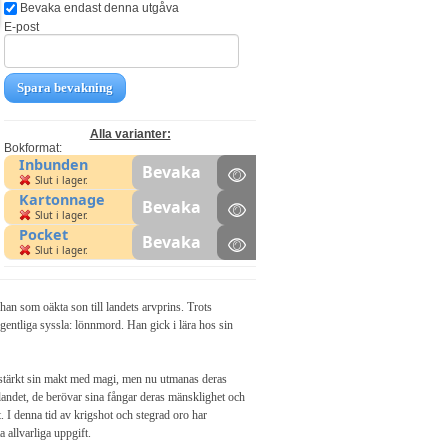
Bevaka endast denna utgåva
E-post
Spara bevakning
Alla varianter:
Bokformat:
Inbunden
Bevaka
Slut i lager.
Kartonnage
Bevaka
Slut i lager.
Pocket
Bevaka
Slut i lager.
an som oäkta son till landets arvprins. Trots
egentliga syssla: lönnmord. Han gick i lära hos sin
stärkt sin makt med magi, men nu utmanas deras
 landet, de berövar sina fångar deras mänsklighet och
. I denna tid av krigshot och stegrad oro har
a allvarliga uppgift.