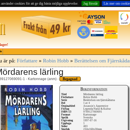
 använder cookies för att ge dig bästa möjliga upplevelse.
Jag förstår
Läs mer om cookie
lager!
is
u är på:
Författare
»
Robin Hobb
»
Berättelsen om Fjärrskåda
ördarens lärling
89127069091-1 - Kartonnage (anm) -
Begagnad
Bokinformation
Titel
Mördarens lärling
Författare
Robin Hobb
Serie
Berättelsen om fjärrskådarna
Del
1 av 4
Orginaltitel
Assassin's Apprentice
Förlag
Legenda/Natur & Kultur
ISBN-13
9789127069091
Format
Kartonnage
Språk
Svenska
Utgivning
1997-07-16
Upplaga
1
Sidor
403
Storlek
234x160x30mm