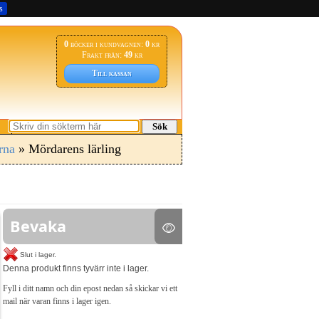
s
0
böcker i kundvagnen:
0
kr
Frakt från:
49
kr
Till kassan
Sök
rna
» Mördarens lärling
Bevaka
Slut i lager.
Denna produkt finns tyvärr inte i lager.
Fyll i ditt namn och din epost nedan så skickar vi ett
mail när varan finns i lager igen.