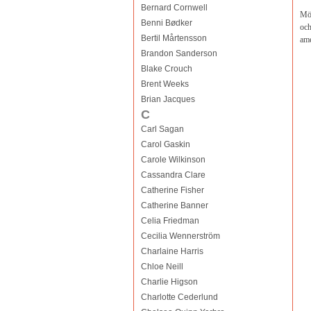
Bernard Cornwell
Mör
Benni Bødker
och
Bertil Mårtensson
ame
Brandon Sanderson
Blake Crouch
Brent Weeks
Brian Jacques
C
Carl Sagan
Carol Gaskin
Carole Wilkinson
Cassandra Clare
Catherine Fisher
Catherine Banner
Celia Friedman
Cecilia Wennerström
Charlaine Harris
Chloe Neill
Charlie Higson
Charlotte Cederlund