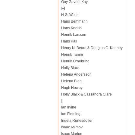
Guy Gavriel Kay
H
H.G. Wells
Hans Bemmann
Hans Kneifel
Henrik Larsson
Hans Käll
Henry N. Beard & Douglas C. Kenney
Henrik Tamm
Henrik Örnebring
Holly Black
Helena Andersson
Helena Biehl
Hugh Howey
Holly Black & Cassandra Clare
I
Ian Irvine
Ian Fleming
Ingela Runesdotter
Isaac Asimov
Isaac Marion