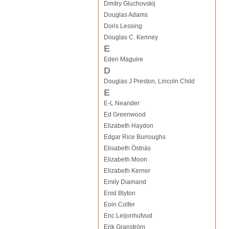
Dmitry Gluchovskij
Douglas Adams
Doris Lessing
Douglas C. Kenney
E
Eden Maguire
D
Douglas J Preston, Lincoln Child
E
E-L Neander
Ed Greenwood
Elizabeth Haydon
Edgar Rice Burroughs
Elisabeth Östnäs
Elizabeth Moon
Elizabeth Kerner
Emily Diamand
Enid Blyton
Eoin Colfer
Eric Leijonhufvud
Erik Granström