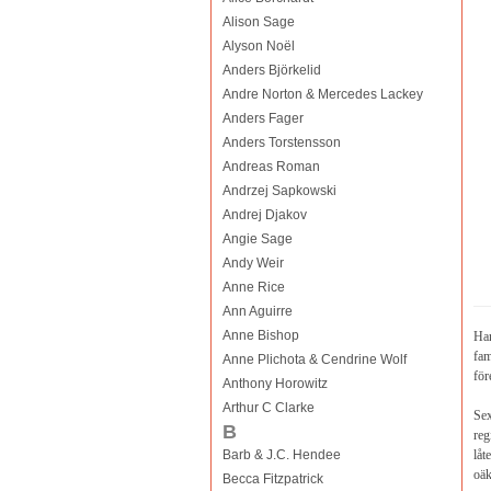
Alison Sage
Alyson Noël
Anders Björkelid
Andre Norton & Mercedes Lackey
Anders Fager
Anders Torstensson
Andreas Roman
Andrzej Sapkowski
Andrej Djakov
Angie Sage
Andy Weir
Anne Rice
Ann Aguirre
Anne Bishop
Han
fam
Anne Plichota & Cendrine Wolf
för
Anthony Horowitz
Arthur C Clarke
Sex
B
reg
Barb & J.C. Hendee
låt
oäk
Becca Fitzpatrick