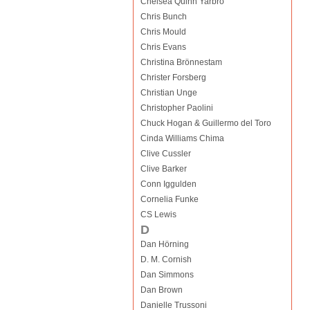
Chelsea Quinn Yarbro
Chris Bunch
Chris Mould
Chris Evans
Christina Brönnestam
Christer Forsberg
Christian Unge
Christopher Paolini
Chuck Hogan & Guillermo del Toro
Cinda Williams Chima
Clive Cussler
Clive Barker
Conn Iggulden
Cornelia Funke
CS Lewis
D
Dan Hörning
D. M. Cornish
Dan Simmons
Dan Brown
Danielle Trussoni