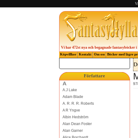
Vi
Vi har 472st nya och begagnade fantasyböcker i 
Köpvillkor
Kontakt
Om oss
Böcker med lägre pr
D
M
Författare
A
97
A.J Lake
Adam Blade
A. R. R. R. Roberts
A R Yngve
Albin Hedström
Alan Dean Foster
Alan Garner
Alice Borchardt