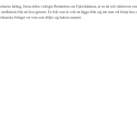
darens lärling, första delen i trilogin Berättelsen om Fjärrskådarna, är en tät och välskriven 
 medkänsla från att lysa igenom. En bok som är svår att lägga ifrån sig när man väl börjat lä
rikanska förlaget vet vem som döljer sig bakom namnet.