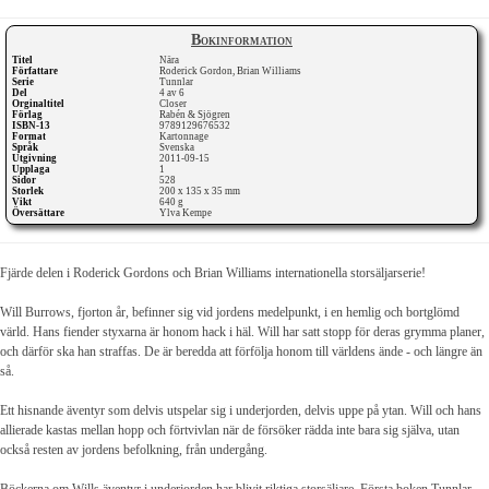
Bokinformation
Titel
Nära
Författare
Roderick Gordon, Brian Williams
Serie
Tunnlar
Del
4 av 6
Orginaltitel
Closer
Förlag
Rabén & Sjögren
ISBN-13
9789129676532
Format
Kartonnage
Språk
Svenska
Utgivning
2011-09-15
Upplaga
1
Sidor
528
Storlek
200 x 135 x 35 mm
Vikt
640 g
Översättare
Ylva Kempe
Fjärde delen i Roderick Gordons och Brian Williams internationella storsäljarserie!
Will Burrows, fjorton år, befinner sig vid jordens medelpunkt, i en hemlig och bortglömd
värld. Hans fiender styxarna är honom hack i häl. Will har satt stopp för deras grymma planer,
och därför ska han straffas. De är beredda att förfölja honom till världens ände - och längre än
så.
Ett hisnande äventyr som delvis utspelar sig i underjorden, delvis uppe på ytan. Will och hans
allierade kastas mellan hopp och förtvivlan när de försöker rädda inte bara sig själva, utan
också resten av jordens befolkning, från undergång.
Böckerna om Wills äventyr i underjorden har blivit riktiga storsäljare. Första boken Tunnlar