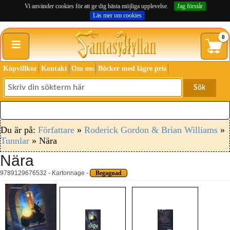
Vi använder cookies för att ge dig bästa möjliga upplevelse.
Jag förstår
Läs mer om cookies
≡
0
Köpvillkor
Kontakt
Om oss
Böcker med lägre pris
Sök
Du är på:
Författare
»
Roderick Gordon & Brian Williams
»
Tunnlar
» Nära
Nära
9789129676532 - Kartonnage -
Begagnad