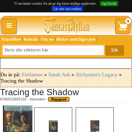
Vi använder cookies för att ge dig bästa möjliga upplevelse.
Jag förstår
Läs mer om cookies
≡
0
Köpvillkor
Kontakt
Om oss
Böcker med lägre pris
Sök
Du är på:
Författare
»
Sarah Ash
»
Alchymist's Legacy
»
Tracing the Shadow
Tracing the Shadow
9780553805192 - Inbunden -
Begagnad