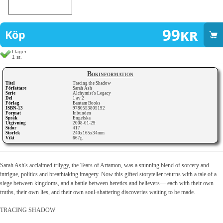
99
kr
Köp
I lager
1 st.
Bokinformation
Titel
Tracing the Shadow
Författare
Sarah Ash
Serie
Alchymist's Legacy
Del
1 av 2
Förlag
Bantam Books
ISBN-13
9780553805192
Format
Inbunden
Språk
Engelska
Utgivning
2008-01-29
Sidor
417
Storlek
240x165x34mm
Vikt
667g
Sarah Ash's acclaimed trilygy, the Tears of Artamon, was a stunning blend of sorcery and
intrigue, politics and breathtaking imagery. Now this gifted storyteller returns with a tale of a
siege between kingdoms, and a battle between heretics and believers— each with their own
truths, their own lies, and their own soul-shattering discoveries waiting to be made.
TRACING SHADOW