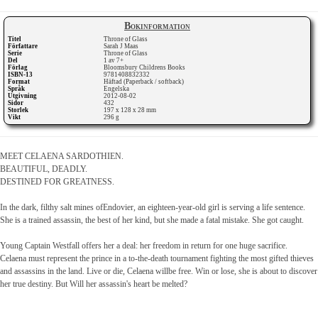
Bokinformation
Titel
Throne of Glass
Författare
Sarah J Maas
Serie
Throne of Glass
Del
1 av 7+
Förlag
Bloomsbury Childrens Books
ISBN-13
9781408832332
Format
Häftad (Paperback / softback)
Språk
Engelska
Utgivning
2012-08-02
Sidor
432
Storlek
197 x 128 x 28 mm
Vikt
296 g
MEET CELAENA SARDOTHIEN.
BEAUTIFUL, DEADLY.
DESTINED FOR GREATNESS.
In the dark, filthy salt mines ofEndovier, an eighteen-year-old girl is serving a life sentence.
She is a trained assassin, the best of her kind, but she made a fatal mistake. She got caught.
Young Captain Westfall offers her a deal: her freedom in return for one huge sacrifice.
Celaena must represent the prince in a to-the-death tournament fighting the most gifted thieves
and assassins in the land. Live or die, Celaena willbe free. Win or lose, she is about to discover
her true destiny. But Will her assassin's heart be melted?