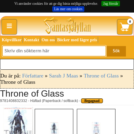
Vi använder cookies för att ge dig bästa möjliga upplevelse.
Jag förstår
Läs mer om cookies
≡
0
Köpvillkor
Kontakt
Om oss
Böcker med lägre pris
Sök
Du är på:
Författare
»
Sarah J Maas
»
Throne of Glass
»
Throne of Glass
Throne of Glass
9781408832332 - Häftad (Paperback / softback) -
Begagnad