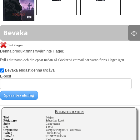
Bevaka
Slut i lager.
Denna produkt finns tyvärr inte i lager.
Fyll i ditt namn och din epost nedan så skickar vi ett mail när varan finns i lager igen.
Bevaka endast denna utgåva
E-post
Spara bevakning
Bokinformation
Titel
Början
Författare
Sebastian Rook
Serie
Lampyrerna
Del
1 av 3
Orginaltitel
Vampire Plagues 4 - Outbreak
Förlag
Damm förlag
ISBN-13
9789171304506
Format
Kartonnage