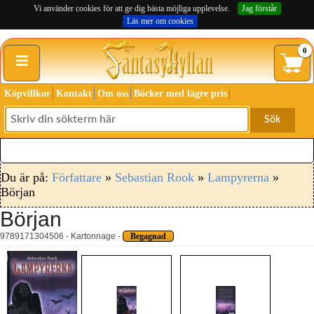
Vi använder cookies för att ge dig bästa möjliga upplevelse.
Jag förstår
Läs mer om cookies
≡
0
Köpvillkor
Kontakt
Om oss
Böcker med lägre pris
Sök
Du är på:
Författare
»
Sebastian Rook
»
Lampyrerna
»
Början
Början
9789171304506 - Kartonnage -
Begagnad