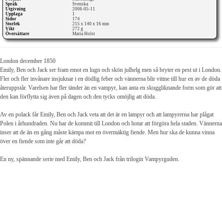
Språk
Svenska
Utgivning
2006-05-11
Upplaga
1
Sidor
174
Storlek
215 x 140 x 16 mm
Vikt
272 g
Översättare
Maria Holst
London december 1850
Emily, Ben och Jack ser fram emot en lugn och skön julhelg men så bryter en pest ut i London.
Fler och fler invånare insjuknar i en dödlig feber och vännerna blir vittne till hur en av de döda
återuppstår. Varelsen har fler tänder än en vampyr, kan anta en skuggliknande form som gör att
den kan förflytta sig även på dagen och den tycks omöjlig att döda.
Av en polack får Emily, Ben och Jack veta att det är en lampyr och att lampyrerna har plågat
Polen i århundraden. Nu har de kommit till London och hotar att förgöra hela staden. Vännerna
inser att de än en gång måste kämpa mot en övermäktig fiende. Men hur ska de kunna vinna
över en fiende som inte går att döda?
En ny, spännande serie med Emily, Ben och Jack från trilogin Vampyrguden.
Fantasyhyllan.se