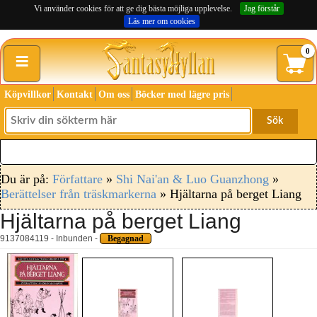
Vi använder cookies för att ge dig bästa möjliga upplevelse.
Jag förstår
Läs mer om cookies
≡
0
Köpvillkor
Kontakt
Om oss
Böcker med lägre pris
Sök
Du är på:
Författare
»
Shi Nai'an & Luo Guanzhong
»
Berättelser från träskmarkerna
» Hjältarna på berget Liang
Hjältarna på berget Liang
9137084119 - Inbunden -
Begagnad