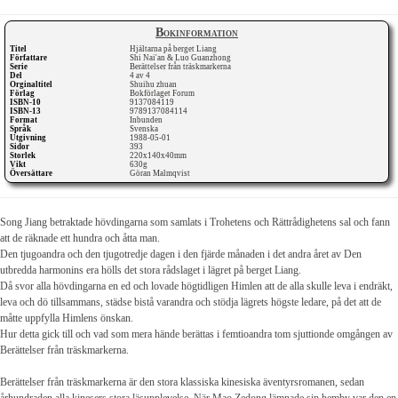
Bokinformation
Titel
Hjältarna på berget Liang
Författare
Shi Nai'an & Luo Guanzhong
Serie
Berättelser från träskmarkerna
Del
4 av 4
Orginaltitel
Shuihu zhuan
Förlag
Bokförlaget Forum
ISBN-10
9137084119
ISBN-13
9789137084114
Format
Inbunden
Språk
Svenska
Utgivning
1988-05-01
Sidor
393
Storlek
220x140x40mm
Vikt
630g
Översättare
Göran Malmqvist
Song Jiang betraktade hövdingarna som samlats i Trohetens och Rättrådighetens sal och fann
att de räknade ett hundra och åtta man.
Den tjugoandra och den tjugotredje dagen i den fjärde månaden i det andra året av Den
utbredda harmonins era hölls det stora rådslaget i lägret på berget Liang.
Då svor alla hövdingarna en ed och lovade högtidligen Himlen att de alla skulle leva i endräkt,
leva och dö tillsammans, städse bistå varandra och stödja lägrets högste ledare, på det att de
måtte uppfylla Himlens önskan.
Hur detta gick till och vad som mera hände berättas i femtioandra tom sjuttionde omgången av
Berättelser från träskmarkerna.
Berättelser från träskmarkerna är den stora klassiska kinesiska äventyrsromanen, sedan
århundraden alla kinesers stora läsupplevelse. När Mao Zedong lämnade sin hemby var den en