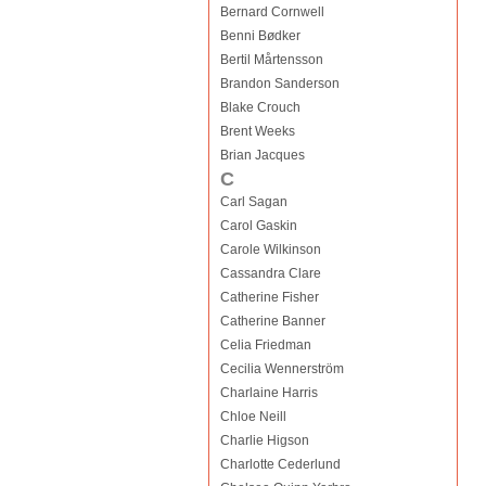
Bernard Cornwell
Benni Bødker
Bertil Mårtensson
Brandon Sanderson
Blake Crouch
Brent Weeks
Brian Jacques
C
Carl Sagan
Carol Gaskin
Carole Wilkinson
Cassandra Clare
Catherine Fisher
Catherine Banner
Celia Friedman
Cecilia Wennerström
Charlaine Harris
Chloe Neill
Charlie Higson
Charlotte Cederlund