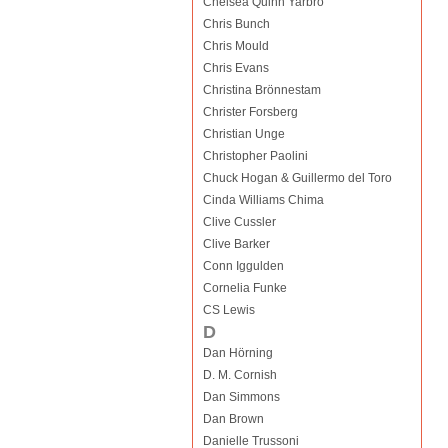
Chelsea Quinn Yarbro
Chris Bunch
Chris Mould
Chris Evans
Christina Brönnestam
Christer Forsberg
Christian Unge
Christopher Paolini
Chuck Hogan & Guillermo del Toro
Cinda Williams Chima
Clive Cussler
Clive Barker
Conn Iggulden
Cornelia Funke
CS Lewis
D
Dan Hörning
D. M. Cornish
Dan Simmons
Dan Brown
Danielle Trussoni