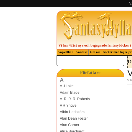
Vi
Vi har 472st nya och begagnade fantasyböcker i 
Köpvillkor
Kontakt
Om oss
Böcker med lägre pr
D
V
Författare
A
97
A.J Lake
Adam Blade
A. R. R. R. Roberts
A R Yngve
Albin Hedström
Alan Dean Foster
Alan Garner
Alice Borchardt