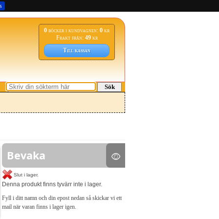
s
0
böcker i kundvagnen:
0
kr
Frakt från:
49
kr
Till kassan
Sök
Bevaka
Slut i lager.
Denna produkt finns tyvärr inte i lager.
Fyll i ditt namn och din epost nedan så skickar vi ett
mail när varan finns i lager igen.