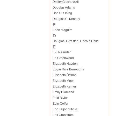
Dmitry Gluchovskij
Douglas Adams
Doris Lessing
Douglas C. Kenney
E
Eden Maguire
D
Douglas J Preston, Lincoln Child
E
E-L Neander
Ed Greenwood
Elizabeth Haydon
Edgar Rice Burroughs
Elisabeth Östnäs
Elizabeth Moon
Elizabeth Kerner
Emily Diamand
Enid Blyton
Eoin Colfer
Eric Leijonhufvud
Erik Granström