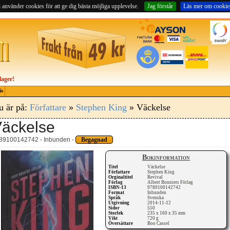
 använder cookies för att ge dig bästa möjliga upplevelse.
Jag förstår
Läs mer om cookie
lager!
is
u är på:
Författare
»
Stephen King
» Väckelse
äckelse
89100142742 - Inbunden -
Begagnad
Bokinformation
Titel
Väckelse
Författare
Stephen King
Orginaltitel
Revival
Förlag
Albert Bonniers Förlag
ISBN-13
9789100142742
Format
Inbunden
Språk
Svenska
Utgivning
2014-11-12
Sidor
550
Storlek
235 x 160 x 35 mm
Vikt
720 g
Översättare
Boo Cassel