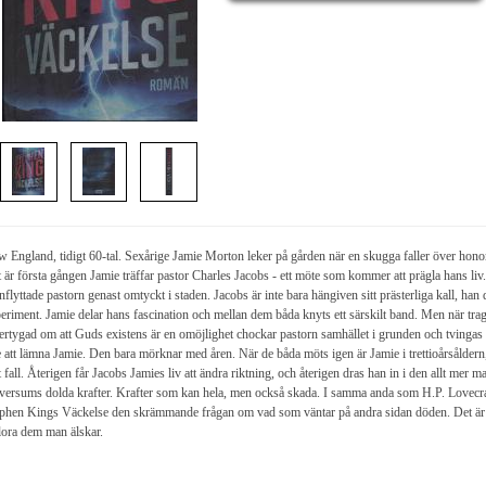
 England, tidigt 60-tal. Sexårige Jamie Morton leker på gården när en skugga faller över hono
 är första gången Jamie träffar pastor Charles Jacobs - ett möte som kommer att prägla hans liv.
nflyttade pastorn genast omtyckt i staden. Jacobs är inte bara hängiven sitt prästerliga kall, han
eriment. Jamie delar hans fascination och mellan dem båda knyts ett särskilt band. Men när traged
rtygad om att Guds existens är en omöjlighet chockar pastorn samhället i grunden och tving
e att lämna Jamie. Den bara mörknar med åren. När de båda möts igen är Jamie i trettioårsålder
tt fall. Återigen får Jacobs Jamies liv att ändra riktning, och återigen dras han in i den allt mer m
versums dolda krafter. Krafter som kan hela, men också skada. I samma anda som H.P. Lovecraf
phen Kings Väckelse den skrämmande frågan om vad som väntar på andra sidan döden. Det är e
lora dem man älskar.