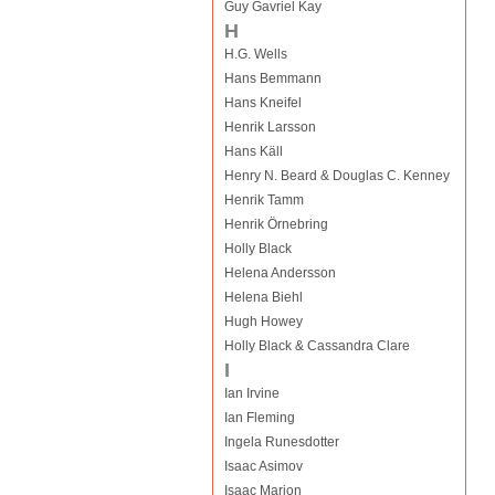
Guy Gavriel Kay
H
H.G. Wells
Hans Bemmann
Hans Kneifel
Henrik Larsson
Hans Käll
Henry N. Beard & Douglas C. Kenney
Henrik Tamm
Henrik Örnebring
Holly Black
Helena Andersson
Helena Biehl
Hugh Howey
Holly Black & Cassandra Clare
I
Ian Irvine
Ian Fleming
Ingela Runesdotter
Isaac Asimov
Isaac Marion