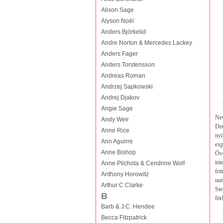
Alison Sage
Alyson Noël
Anders Björkelid
Andre Norton & Mercedes Lackey
Anders Fager
Anders Torstensson
Andreas Roman
Andrzej Sapkowski
Andrej Djakov
Angie Sage
New
Andy Weir
Det
Anne Rice
nyi
Ann Aguirre
exp
Anne Bishop
Öve
int
Anne Plichota & Cendrine Wolf
fri
Anthony Horowitz
uni
Arthur C Clarke
Ste
B
för
Barb & J.C. Hendee
Becca Fitzpatrick