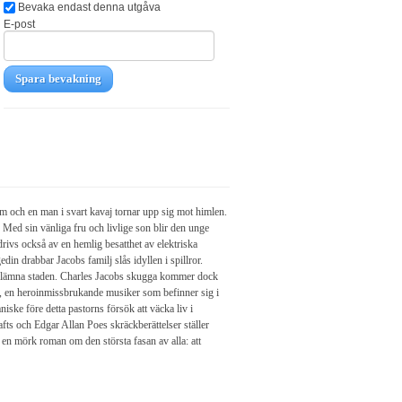
Bevaka endast denna utgåva
E-post
Spara bevakning
m och en man i svart kavaj tornar upp sig mot himlen.
 Med sin vänliga fru och livlige son blir den unge
 drivs också av en hemlig besatthet av elektriska
in drabbar Jacobs familj slås idyllen i spillror.
as lämna staden. Charles Jacobs skugga kommer dock
n, en heroinmissbrukande musiker som befinner sig i
aniske före detta pastorns försök att väcka liv i
ts och Edgar Allan Poes skräckberättelser ställer
n mörk roman om den största fasan av alla: att