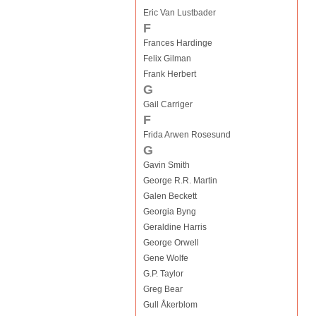
Eric Van Lustbader
F
Frances Hardinge
Felix Gilman
Frank Herbert
G
Gail Carriger
F
Frida Arwen Rosesund
G
Gavin Smith
George R.R. Martin
Galen Beckett
Georgia Byng
Geraldine Harris
George Orwell
Gene Wolfe
G.P. Taylor
Greg Bear
Gull Åkerblom