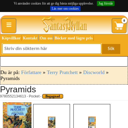
Vi använder cookies för att ge dig bästa möjliga upplevelse.
Jag förstår
Läs mer om cookies
≡
0
Köpvillkor
Kontakt
Om oss
Böcker med lägre pris
Sök
Du är på:
Författare
»
Terry Pratchett
»
Discworld
»
Pyramids
Pyramids
9780552134613 - Pocket -
Begagnad