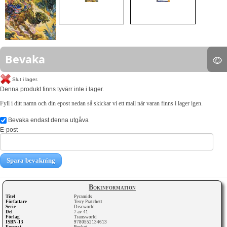
Bevaka
Slut i lager.
Denna produkt finns tyvärr inte i lager.
Fyll i ditt namn och din epost nedan så skickar vi ett mail när varan finns i lager igen.
Bevaka endast denna utgåva
E-post
Spara bevakning
Bokinformation
Titel
Pyramids
Författare
Terry Pratchett
Serie
Discworld
Del
7 av 41
Förlag
Transworld
ISBN-13
9780552134613