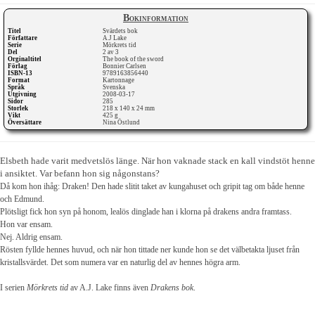
Bokinformation
Titel
Svärdets bok
Författare
A.J Lake
Serie
Mörkrets tid
Del
2 av 3
Orginaltitel
The book of the sword
Förlag
Bonnier Carlsen
ISBN-13
9789163856440
Format
Kartonnage
Språk
Svenska
Utgivning
2008-03-17
Sidor
285
Storlek
218 x 140 x 24 mm
Vikt
425 g
Översättare
Nina Östlund
Elsbeth hade varit medvetslös länge. När hon vaknade stack en kall vindstöt henne
i ansiktet. Var befann hon sig någonstans?
Då kom hon ihåg: Draken! Den hade slitit taket av kungahuset och gripit tag om både henne
och Edmund.
Plötsligt fick hon syn på honom, lealös dinglade han i klorna på drakens andra framtass.
Hon var ensam.
Nej. Aldrig ensam.
Rösten fyllde hennes huvud, och när hon tittade ner kunde hon se det välbetakta ljuset från
kristallsvärdet. Det som numera var en naturlig del av hennes högra arm.
I serien
Mörkrets tid
av A.J. Lake finns även
Drakens bok
.