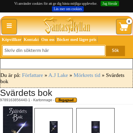
Vi använder cookies för att ge dig bästa möjliga upplevelse.
Jag förstår
Läs mer om cookies
≡
0
Köpvillkor
Kontakt
Om oss
Böcker med lägre pris
Sök
Du är på:
Författare
»
A.J Lake
»
Mörkrets tid
» Svärdets
bok
Svärdets bok
9789163856440-1 - Kartonnage -
Begagnad