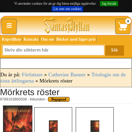
Vi använder cookies för att ge dig bästa möjliga upplevelse.
Jag förstår
Läs mer om cookies
≡
0
Köpvillkor
Kontakt
Om oss
Böcker med lägre pris
Sök
Du är på:
Författare
»
Catherine Banner
»
Triologin om de
sista ättlingarna
» Mörkrets röster
Mörkrets röster
9789163860508 - Inbunden -
Begagnad