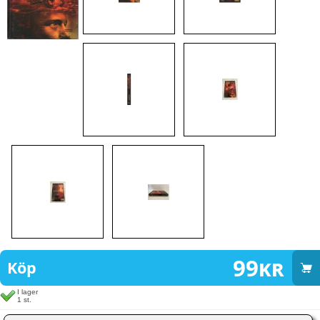
99
kr
Köp
I lager
1 st.