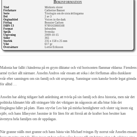
Bokinformation
Titel
Mörkrets röster
Författare
Catherine Banner
Serie
Triologin om de sista ättlingarna
Del
2 av 3
Orginaltitel
Voices in the dark
Förlag
Bonnier Carlsen
ISBN-13
9789163860508
Format
Inbunden
Språk
Svenska
Utgivning
2009-10-15
Sidor
365
Storlek
235 x 158 x 25 mm
Vikt
617 gr
Översättare
Lottie Eriksson
Malonia har fallit i händerna på en grym diktatur och vid horisonten flammar eldarna: Fiendens
armé rycker allt närmare. Anselm Andros står ensam att söka i det förflutnas allra dunklaste
vrår efter sanningen om sin familj och sitt ursprung. Sanningar som kanske borde legat gömda
för alltid …
Anselm har aldrig tidigare haft anledning att tvivla på sin familj och dess historia, men när det
politiska klimatet blir allt strängare blir det viktigare än någonsin att alla bitar från det
förgångna faller på plats. Hans styvfar Leo bär på mörka hemligheter och sluter sig inom sig
själv, och hans lillasyster Jasmine är för liten för att förstå att de krafter hon besitter kan
äventyra hela familjen om de uppdagas.
När granne ställs mot granne och hans bästa vän Michael tvingas fly norrut står Anselm ensam