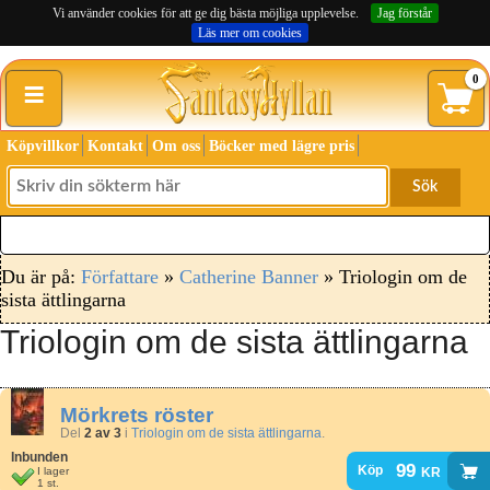
Vi använder cookies för att ge dig bästa möjliga upplevelse.
Jag förstår
Läs mer om cookies
≡
0
Köpvillkor
Kontakt
Om oss
Böcker med lägre pris
Sök
Du är på:
Författare
»
Catherine Banner
» Triologin om de
sista ättlingarna
Triologin om de sista ättlingarna
Mörkrets röster
Del
2 av 3
i
Triologin om de sista ättlingarna
.
Inbunden
99
kr
Köp
I lager
1 st.