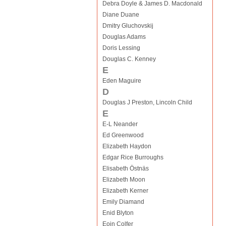
Debra Doyle & James D. Macdonald
Diane Duane
Dmitry Gluchovskij
Douglas Adams
Doris Lessing
Douglas C. Kenney
E
Eden Maguire
D
Douglas J Preston, Lincoln Child
E
E-L Neander
Ed Greenwood
Elizabeth Haydon
Edgar Rice Burroughs
Elisabeth Östnäs
Elizabeth Moon
Elizabeth Kerner
Emily Diamand
Enid Blyton
Eoin Colfer