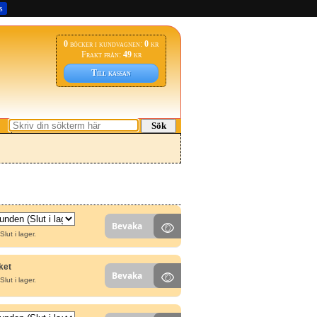
s
0
böcker i kundvagnen:
0
kr
Frakt från:
49
kr
Till kassan
Sök
Bevaka
Slut i lager.
ket
Bevaka
Slut i lager.