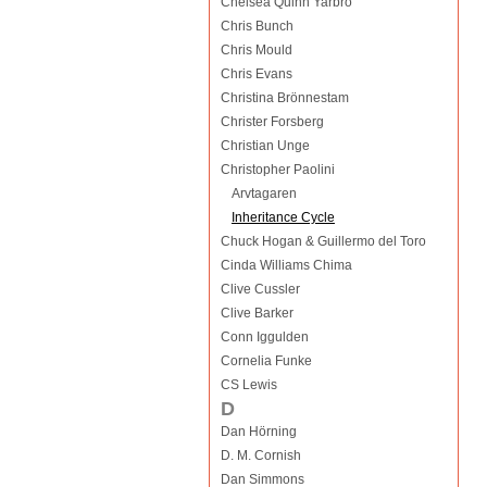
Chelsea Quinn Yarbro
Chris Bunch
Chris Mould
Chris Evans
Christina Brönnestam
Christer Forsberg
Christian Unge
Christopher Paolini
Arvtagaren
Inheritance Cycle
Chuck Hogan & Guillermo del Toro
Cinda Williams Chima
Clive Cussler
Clive Barker
Conn Iggulden
Cornelia Funke
CS Lewis
D
Dan Hörning
D. M. Cornish
Dan Simmons