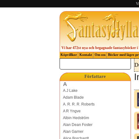
Vi
Vi har 472st nya och begagnade fantasyböcker i 
Köpvillkor
Kontakt
Om oss
Böcker med lägre pr
D
I
Författare
A
A.J Lake
Adam Blade
A. R. R. R. Roberts
A R Yngve
Albin Hedström
Alan Dean Foster
Alan Garner
Alice Borchardt