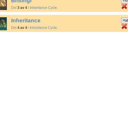
Brisingr
Del
3 av 4
i
Inheritance Cycle
.
Inheritance
Del
4 av 4
i
Inheritance Cycle
.