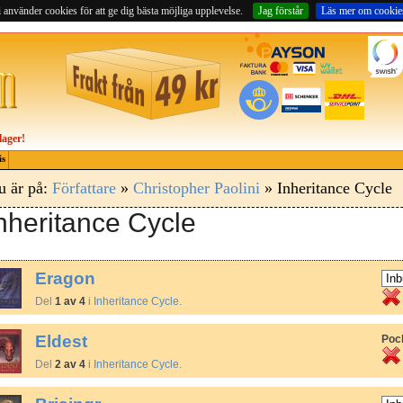
 använder cookies för att ge dig bästa möjliga upplevelse.
Jag förstår
Läs mer om cookie
lager!
is
u är på:
Författare
»
Christopher Paolini
» Inheritance Cycle
nheritance Cycle
Eragon
Del
1 av 4
i
Inheritance Cycle
.
Eldest
Poc
Del
2 av 4
i
Inheritance Cycle
.