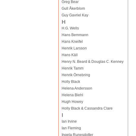
Greg Bear
Gull Åkerblom
Guy Gavriel Kay
H
H.G. Wells
Hans Bemmann
Hans Kneifel
Henrik Larsson
Hans Käll
Henry N. Beard & Douglas C. Kenney
Henrik Tamm
Henrik Örnebring
Holly Black
Helena Andersson
Helena Biehl
Hugh Howey
Holly Black & Cassandra Clare
I
Ian Irvine
Ian Fleming
Ingela Runesdotter