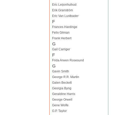
Eric Leijonhufvud
Erik Granström
Eric Van Lustbader
F
Frances Hardinge
Felix Gilman
Frank Herbert
G
Gail Carriger
F
Frida Arwen Rosesund
G
Gavin Smith
George R.R. Martin
Galen Beckett
Georgia Byng
Geraldine Harris
George Orwell
Gene Wolfe
G.P. Taylor