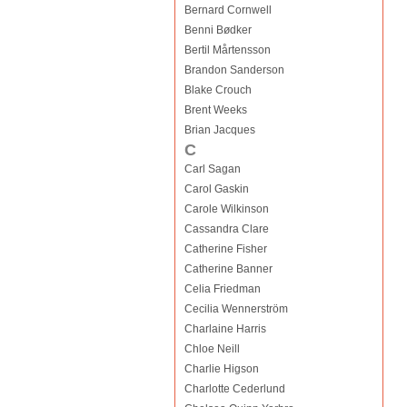
Bernard Cornwell
Benni Bødker
Bertil Mårtensson
Brandon Sanderson
Blake Crouch
Brent Weeks
Brian Jacques
C
Carl Sagan
Carol Gaskin
Carole Wilkinson
Cassandra Clare
Catherine Fisher
Catherine Banner
Celia Friedman
Cecilia Wennerström
Charlaine Harris
Chloe Neill
Charlie Higson
Charlotte Cederlund