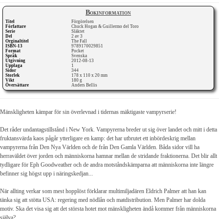
Bokinformation
Titel
Förgörelsen
Författare
Chuck Hogan & Guillermo del Toro
Serie
Släktet
Del
2 av 3
Orginaltitel
The Fall
ISBN-13
9789170029851
Format
Pocket
Språk
Svenska
Utgivning
2012-08-13
Upplaga
1
Sidor
344
Storlek
178 x 110 x 20 mm
Vikt
180 g
Översättare
Anders Bellis
Mänskligheten kämpar för sin överlevnad i tidernas mäktigaste vampyrserie!
Det råder undantagstillstånd i New York. Vampyrerna breder ut sig över landet och mitt i detta
fruktansvärda kaos pågår ytterligare en kamp: det har utbrutet ett inbördeskrig mellan
vampyrerna från Den Nya Världen och de från Den Gamla Världen. Båda sidor vill ha
herraväldet över jorden och människorna hamnar mellan de stridande fraktionerna. Det blir allt
tydligare för Eph Goodweather och de andra motståndskämparna att människorna inte längre
befinner sig högst upp i näringskedjan...
När allting verkar som mest hopplöst förklarar multimiljadären Eldrich Palmer att han kan
tänka sig att stötta USA: regering med nödlån och matdistribution. Men Palmer har dolda
motiv. Ska det visa sig att det största hotet mot mänskligheten ändå kommer från människorna
själva?