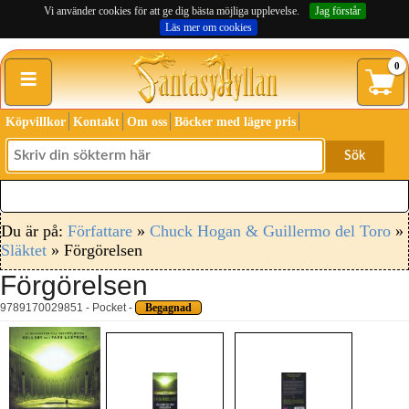
Vi använder cookies för att ge dig bästa möjliga upplevelse.
Jag förstår
Läs mer om cookies
≡
0
Köpvillkor
Kontakt
Om oss
Böcker med lägre pris
Sök
Du är på:
Författare
»
Chuck Hogan & Guillermo del Toro
»
Släktet
» Förgörelsen
Förgörelsen
9789170029851 - Pocket -
Begagnad