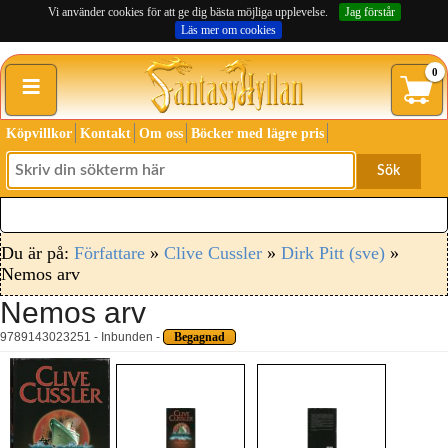
Vi använder cookies för att ge dig bästa möjliga upplevelse.
Jag förstår
Läs mer om cookies
≡
0
Köpvillkor
Kontakt
Om oss
Böcker med lägre pris
Sök
Du är på:
Författare
»
Clive Cussler
»
Dirk Pitt (sve)
»
Nemos arv
Nemos arv
9789143023251 - Inbunden -
Begagnad