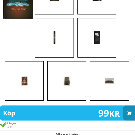
99
kr
Köp
I lager
1 st.
Alla varianter: