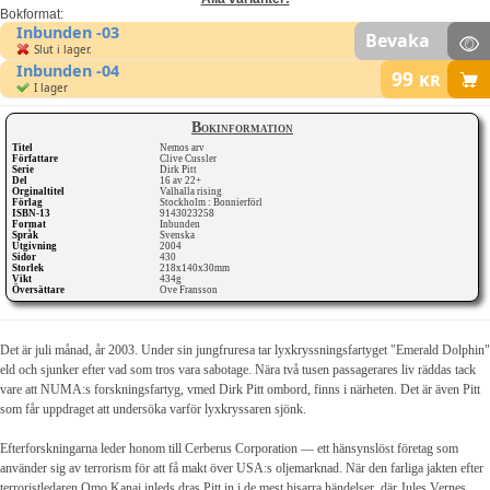
Bokformat:
Inbunden -03
Bevaka
Slut i lager.
Inbunden -04
99
kr
I lager
Bokinformation
Titel
Nemos arv
Författare
Clive Cussler
Serie
Dirk Pitt
Del
16 av 22+
Orginaltitel
Valhalla rising
Förlag
Stockholm : Bonnierförl
ISBN-13
9143023258
Format
Inbunden
Språk
Svenska
Utgivning
2004
Sidor
430
Storlek
218x140x30mm
Vikt
434g
Översättare
Ove Fransson
Det är juli månad, år 2003. Under sin jungfruresa tar lyxkryssningsfartyget "Emerald Dolphin"
eld och sjunker efter vad som tros vara sabotage. Nära två tusen passagerares liv räddas tack
vare att NUMA:s forskningsfartyg, vmed Dirk Pitt ombord, finns i närheten. Det är även Pitt
som får uppdraget att undersöka varför lyxkryssaren sjönk.
Efterforskningarna leder honom till Cerberus Corporation — ett hänsynslöst företag som
använder sig av terrorism för att få makt över USA:s oljemarknad. När den farliga jakten efter
terroristledaren Omo Kanai inleds dras Pitt in i de mest bisarra händelser, där Jules Vernes