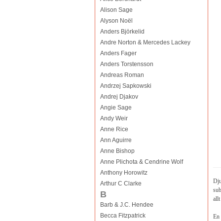
Alison Sage
Alyson Noël
Anders Björkelid
Andre Norton & Mercedes Lackey
Anders Fager
Anders Torstensson
Andreas Roman
Andrzej Sapkowski
Andrej Djakov
Angie Sage
Andy Weir
Anne Rice
Ann Aguirre
Anne Bishop
Anne Plichota & Cendrine Wolf
Anthony Horowitz
Dju
Arthur C Clarke
sub
B
all
Barb & J.C. Hendee
Becca Fitzpatrick
En 