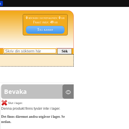
s
0
böcker i kundvagnen:
0
kr
Frakt från:
49
kr
Till kassan
Sök
Bevaka
Slut i lager.
Denna produkt finns tyvärr inte i lager.
Det finns däremot andra utgåvor i lager. Se
nedan.