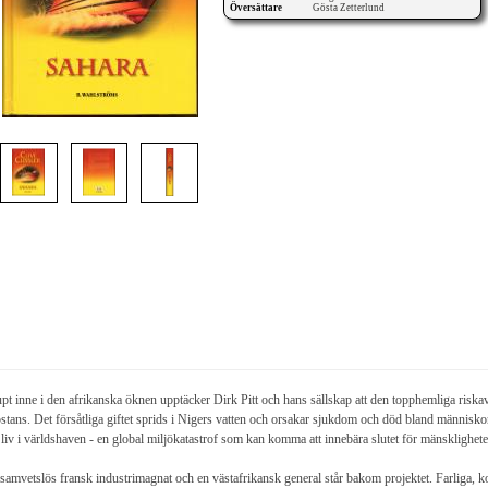
Översättare
Gösta Zetterlund
pt inne i den afrikanska öknen upptäcker Dirk Pitt och hans sällskap att den topphemliga riskav
stans. Det försåtliga giftet sprids i Nigers vatten och orsakar sjukdom och död bland människorn
t liv i världshaven - en global miljökatastrof som kan komma att innebära slutet för mänsklighete
samvetslös fransk industrimagnat och en västafrikansk general står bakom projektet. Farliga, kor