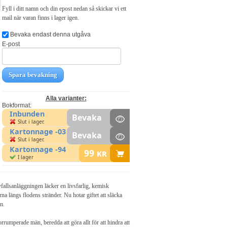
Fyll i ditt namn och din epost nedan så skickar vi ett
mail när varan finns i lager igen.
Bevaka endast denna utgåva
E-post
Spara bevakning
Alla varianter:
Bokformat:
Inbunden
Bevaka
Slut i lager.
Kartonnage -03
Bevaka
Slut i lager.
Kartonnage -94
99
kr
I lager
fallsanläggningen läcker en livsfarlig, kemisk
a längs flodens stränder. Nu hotar giftet att släcka
n.
rumperade män, beredda att göra allt för att hindra att