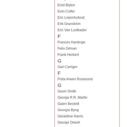
Enid Blyton
Eoin Colfer
Eric Leijonhufvud
Erik Granström
Eric Van Lustbader
F
Frances Hardinge
Felix Gilman
Frank Herbert
G
Gail Carriger
F
Frida Arwen Rosesund
G
Gavin Smith
George R.R. Martin
Galen Beckett
Georgia Byng
Geraldine Harris
George Orwell