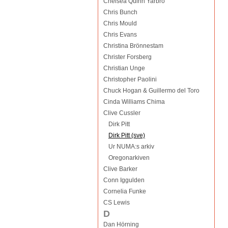
Chelsea Quinn Yarbro
Chris Bunch
Chris Mould
Chris Evans
Christina Brönnestam
Christer Forsberg
Christian Unge
Christopher Paolini
Chuck Hogan & Guillermo del Toro
Cinda Williams Chima
Clive Cussler
Dirk Pitt
Dirk Pitt (sve)
Ur NUMA:s arkiv
Oregonarkiven
Clive Barker
Conn Iggulden
Cornelia Funke
CS Lewis
D
Dan Hörning