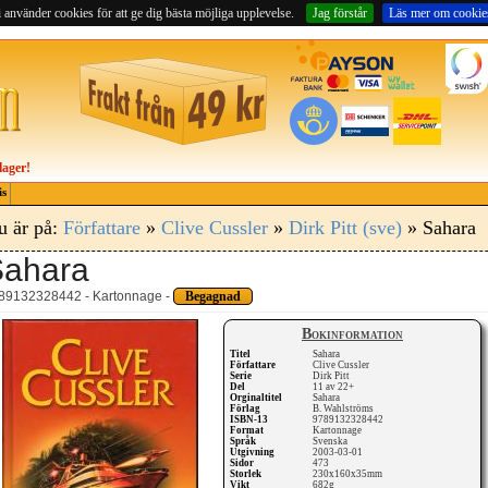
 använder cookies för att ge dig bästa möjliga upplevelse.
Jag förstår
Läs mer om cookie
lager!
is
u är på:
Författare
»
Clive Cussler
»
Dirk Pitt (sve)
» Sahara
Sahara
89132328442 - Kartonnage -
Begagnad
Bokinformation
Titel
Sahara
Författare
Clive Cussler
Serie
Dirk Pitt
Del
11 av 22+
Orginaltitel
Sahara
Förlag
B. Wahlströms
ISBN-13
9789132328442
Format
Kartonnage
Språk
Svenska
Utgivning
2003-03-01
Sidor
473
Storlek
230x160x35mm
Vikt
682g