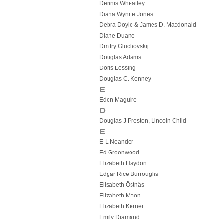
Dennis Wheatley
Diana Wynne Jones
Debra Doyle & James D. Macdonald
Diane Duane
Dmitry Gluchovskij
Douglas Adams
Doris Lessing
Douglas C. Kenney
E
Eden Maguire
D
Douglas J Preston, Lincoln Child
E
E-L Neander
Ed Greenwood
Elizabeth Haydon
Edgar Rice Burroughs
Elisabeth Östnäs
Elizabeth Moon
Elizabeth Kerner
Emily Diamand