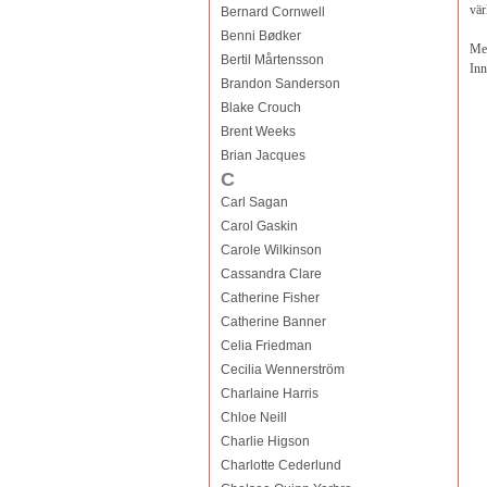
vär
Bernard Cornwell
Benni Bødker
Med
Bertil Mårtensson
Inn
Brandon Sanderson
Blake Crouch
Brent Weeks
Brian Jacques
C
Carl Sagan
Carol Gaskin
Carole Wilkinson
Cassandra Clare
Catherine Fisher
Catherine Banner
Celia Friedman
Cecilia Wennerström
Charlaine Harris
Chloe Neill
Charlie Higson
Charlotte Cederlund