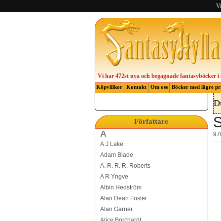
Vi
Vi har 472st nya och begagnade fantasyböcker i 
Köpvillkor
Kontakt
Om oss
Böcker med lägre pr
D
Författare
A
97
A.J Lake
Adam Blade
A. R. R. R. Roberts
A R Yngve
Albin Hedström
Alan Dean Foster
Alan Garner
Alice Borchardt