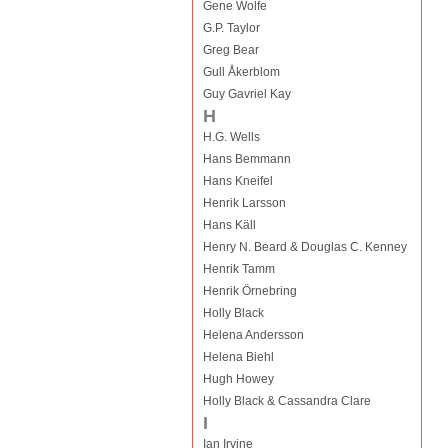
Gene Wolfe
G.P. Taylor
Greg Bear
Gull Åkerblom
Guy Gavriel Kay
H
H.G. Wells
Hans Bemmann
Hans Kneifel
Henrik Larsson
Hans Käll
Henry N. Beard & Douglas C. Kenney
Henrik Tamm
Henrik Örnebring
Holly Black
Helena Andersson
Helena Biehl
Hugh Howey
Holly Black & Cassandra Clare
I
Ian Irvine