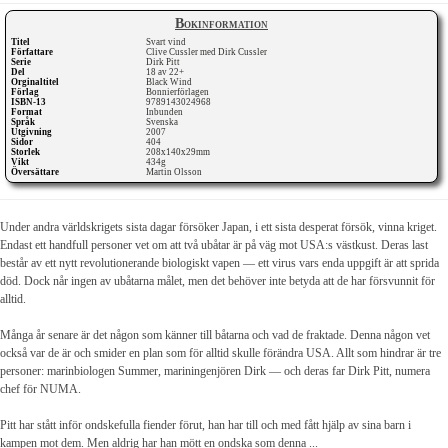
Bokinformation
Titel
Svart vind
Författare
Clive Cussler med Dirk Cussler
Serie
Dirk Pitt
Del
18 av 22+
Orginaltitel
Black Wind
Förlag
Bonnierförlagen
ISBN-13
9789143024968
Format
Inbunden
Språk
Svenska
Utgivning
2007
Sidor
404
Storlek
208x140x29mm
Vikt
434g
Översättare
Martin Olsson
Under andra världskrigets sista dagar försöker Japan, i ett sista desperat försök, vinna kriget.
Endast ett handfull personer vet om att två ubåtar är på väg mot USA:s västkust. Deras last
består av ett nytt revolutionerande biologiskt vapen — ett virus vars enda uppgift är att sprida
död. Dock når ingen av ubåtarna målet, men det behöver inte betyda att de har försvunnit för
alltid.
Många år senare är det någon som känner till båtarna och vad de fraktade. Denna någon vet
också var de är och smider en plan som för alltid skulle förändra USA. Allt som hindrar är tre
personer: marinbiologen Summer, mariningenjören Dirk — och deras far Dirk Pitt, numera
chef för NUMA.
Pitt har stått inför ondskefulla fiender förut, han har till och med fått hjälp av sina barn i
kampen mot dem. Men aldrig har han mött en ondska som denna ...