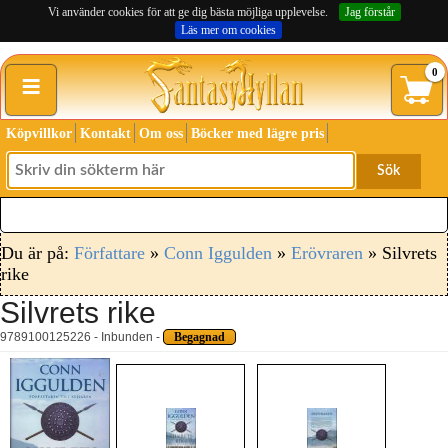
Vi använder cookies för att ge dig bästa möjliga upplevelse.
Jag förstår
Läs mer om cookies
≡
0
Köpvillkor
Kontakt
Om oss
Böcker med lägre pris
Sök
Du är på:
Författare
»
Conn Iggulden
»
Erövraren
» Silvrets
rike
Silvrets rike
9789100125226 - Inbunden -
Begagnad