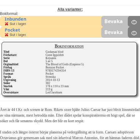
Alla varianter:
Bokformat:
Inbunden
Bevaka
Slut i lager.
Pocket
Bevaka
Slut i lager.
Bokinformation
Titel
Gudarnas blod
Författare
Conn Iggulden
Serie
Kejsaren
Del
5 av 5
Orginaltitel
The Blood of Gods (Emperor 5)
Förlag
Bonnier Pocket
ISBN-13
9789174294354
Format
Pocket
Språk
Svenska
Utgivning
2014-10-13
Sidor
382
Storlek
178 x 110 x 23 mm
Vikt
213 g
Översättare
Leif Jacobsen
Året är 44 f.Kr. och scenen är Rom. Rikets store hjälte Julius Caesar har just blivit lönnmördad
av sina närmaste, mest betrodda män. Efter dådet spelar konspiratörerna ett högt spel, där se
söker och får senatens skydd. Men det blir en kort respit.
I staden och längre österut börjar planerna på vedergällning att ta form. Caesars adoptivson
Octavianus gör gemensam sak med sin ärkerival Marcus Antonius, för att hämnas faderns död.