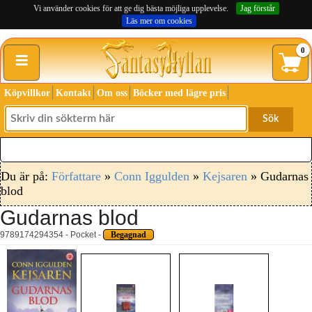
Vi använder cookies för att ge dig bästa möjliga upplevelse.
Jag förstår
Läs mer om cookies
≡
0
Köpvillkor
Kontakt
Om oss
Böcker med lägre pris
Sök
Du är på:
Författare
»
Conn Iggulden
»
Kejsaren
» Gudarnas
blod
Gudarnas blod
9789174294354 - Pocket -
Begagnad