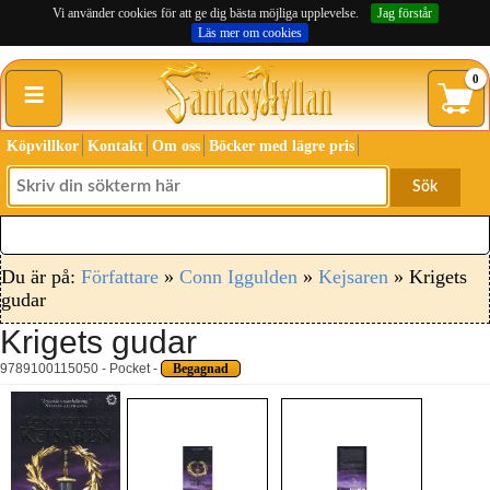
Vi använder cookies för att ge dig bästa möjliga upplevelse.
Jag förstår
Läs mer om cookies
≡
0
Köpvillkor
Kontakt
Om oss
Böcker med lägre pris
Sök
Du är på:
Författare
»
Conn Iggulden
»
Kejsaren
» Krigets
gudar
Krigets gudar
9789100115050 - Pocket -
Begagnad