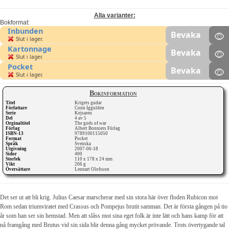
Alla varianter:
Bokformat:
Inbunden
Bevaka
Slut i lager.
Kartonnage
Bevaka
Slut i lager.
Pocket
Bevaka
Slut i lager.
Bokinformation
Titel
Krigets gudar
Författare
Conn Iggulden
Serie
Kejsaren
Del
4 av 5
Orginaltitel
The gods of war
Förlag
Albert Bonniers Förlag
ISBN-13
9789100115050
Format
Pocket
Språk
Svenska
Utgivning
2007-06-18
Sidor
400
Storlek
110 x 178 x 24 mm
Vikt
206 g
Översättare
Lennart Olofsson
Det ser ut att bli krig. Julius Caesar marscherar med sin stora här över floden Rubicon mot
Rom sedan triumviratet med Crassus och Pompejus brutit samman. Det är första gången på tio
år som han ser sin hemstad. Men att slåss mot sina eget folk är inte lätt och hans kamp för att
nå framgång med Brutus vid sin sida blir denna gång mycket prövande. Trots övertygande tal