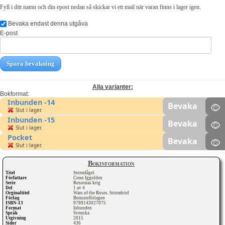
Fyll i ditt namn och din epost nedan så skickar vi ett mail när varan finns i lager igen.
Bevaka endast denna utgåva
E-post
Spara bevakning
Alla varianter:
Bokformat:
Inbunden -14
Bevaka
Slut i lager.
Inbunden -15
Bevaka
Slut i lager.
Pocket
Bevaka
Slut i lager.
Bokinformation
Titel
Stormfågel
Författare
Conn Iggulden
Serie
Rosornas krig
Del
1 av 4
Orginaltitel
Wars of the Roses. Stormbird
Förlag
Bonnierförlagen
ISBN-13
9789143027075
Format
Inbunden
Språk
Svenska
Utgivning
2015
Sidor
436