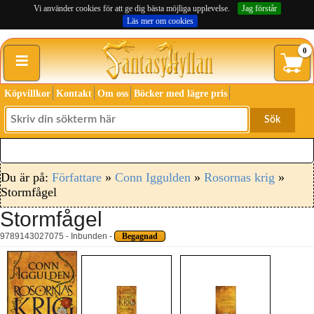
Vi använder cookies för att ge dig bästa möjliga upplevelse.
Jag förstår
Läs mer om cookies
≡
0
Köpvillkor
Kontakt
Om oss
Böcker med lägre pris
Sök
Du är på:
Författare
»
Conn Iggulden
»
Rosornas krig
»
Stormfågel
Stormfågel
9789143027075 - Inbunden -
Begagnad