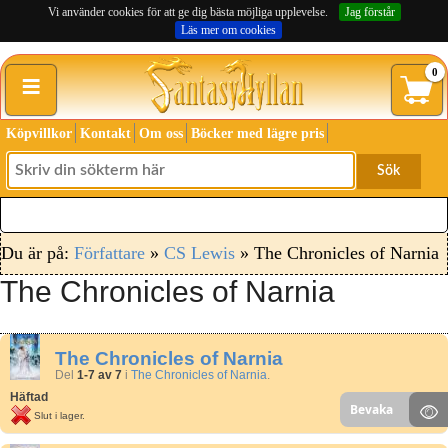
Vi använder cookies för att ge dig bästa möjliga upplevelse.
Jag förstår
Läs mer om cookies
≡
0
Köpvillkor
Kontakt
Om oss
Böcker med lägre pris
Sök
Du är på:
Författare
»
CS Lewis
» The Chronicles of Narnia
The Chronicles of Narnia
The Chronicles of Narnia
Del
1-7 av 7
i
The Chronicles of Narnia
.
Häftad
Bevaka
Slut i lager.