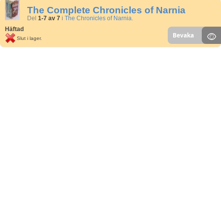
The Complete Chronicles of Narnia
Del
1-7 av 7
i
The Chronicles of Narnia
.
Häftad
Bevaka
Slut i lager.