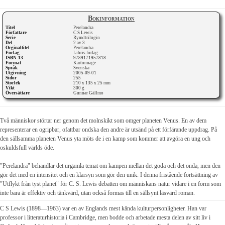
Bokinformation
Titel
Perelandra
Författare
C S Lewis
Serie
Rymdtrilogin
Del
2 av 3
Orginaltitel
Perelandra
Förlag
Libris förlag
ISBN-13
9789171957818
Format
Kartonnage
Språk
Svenska
Utgivning
2005-09-01
Sidor
255
Storlek
210 x 135 x 25 mm
Vikt
300 g
Översättare
Gunnar Gällmo
Två människor störtar ner genom det molnskikt som omger planeten Venus. En av dem
representerar en ogripbar, ofattbar ondska den andre är utsänd på ett förfärande uppdrag. På
den sällsamma planeten Venus yta möts de i en kamp som kommer att avgöra en ung och
oskuldsfull världs öde.
"Perelandra" behandlar det urgamla temat om kampen mellan det goda och det onda, men den
gör det med en intensitet och en klarsyn som gör den unik. I denna fristående fortsättning av
"Utflykt från tyst planet" för C. S. Lewis debatten om människans natur vidare i en form som
inte bara är effektiv och tänkvärd, utan också formas till en sällsynt läsvärd roman.
C S Lewis (1898—1963) var en av Englands mest kända kulturpersonligheter. Han var
professor i litteraturhistoria i Cambridge, men bodde och arbetade mesta delen av sitt liv i