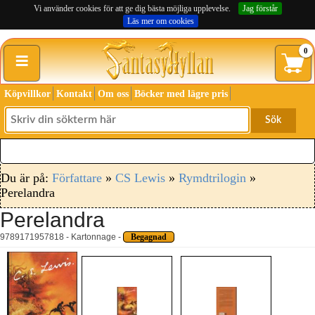
Vi använder cookies för att ge dig bästa möjliga upplevelse.
Jag förstår
Läs mer om cookies
≡
0
Köpvillkor
Kontakt
Om oss
Böcker med lägre pris
Sök
Du är på:
Författare
»
CS Lewis
»
Rymdtrilogin
»
Perelandra
Perelandra
9789171957818 - Kartonnage -
Begagnad