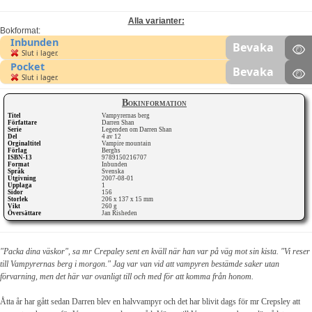
Alla varianter:
Bokformat:
Inbunden
Bevaka
Slut i lager.
Pocket
Bevaka
Slut i lager.
Bokinformation
Titel
Vampyrernas berg
Författare
Darren Shan
Serie
Legenden om Darren Shan
Del
4 av 12
Orginaltitel
Vampire mountain
Förlag
Berghs
ISBN-13
9789150216707
Format
Inbunden
Språk
Svenska
Utgivning
2007-08-01
Upplaga
1
Sidor
156
Storlek
206 x 137 x 15 mm
Vikt
260 g
Översättare
Jan Risheden
"Packa dina väskor", sa mr Crepaley sent en kväll när han var på väg mot sin kista. "Vi reser
till Vampyrernas berg i morgon." Jag var van vid att vampyren bestämde saker utan
förvarning, men det här var ovanligt till och med för att komma från honom.
Åtta år har gått sedan Darren blev en halvvampyr och det har blivit dags för mr Crepsley att