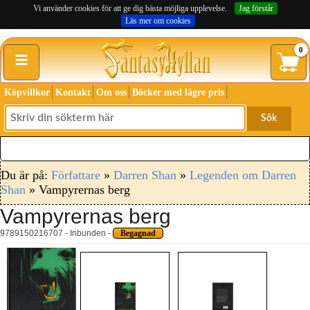
Vi använder cookies för att ge dig bästa möjliga upplevelse.
Jag förstår
Läs mer om cookies
≡
0
Köpvillkor
Kontakt
Om oss
Böcker med lägre pris
Sök
Du är på:
Författare
»
Darren Shan
»
Legenden om Darren
Shan
» Vampyrernas berg
Vampyrernas berg
9789150216707 - Inbunden -
Begagnad