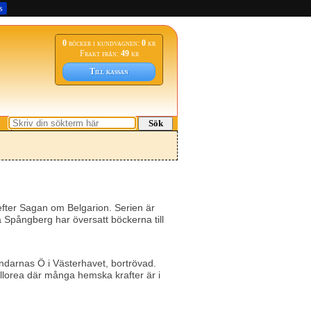
s
0
böcker i kundvagnen:
0
kr
Frakt från:
49
kr
Till kassan
Sök
efter Sagan om Belgarion. Serien är
a Spångberg har översatt böckerna till
Vindarnas Ö i Västerhavet, bortrövad.
allorea där många hemska krafter är i