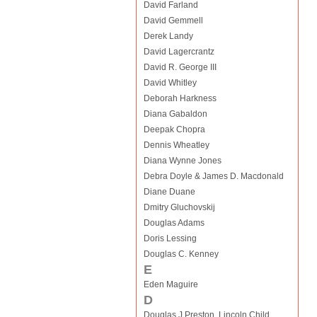
David Farland
David Gemmell
Derek Landy
David Lagercrantz
David R. George III
David Whitley
Deborah Harkness
Diana Gabaldon
Deepak Chopra
Dennis Wheatley
Diana Wynne Jones
Debra Doyle & James D. Macdonald
Diane Duane
Dmitry Gluchovskij
Douglas Adams
Doris Lessing
Douglas C. Kenney
E
Eden Maguire
D
Douglas J Preston, Lincoln Child