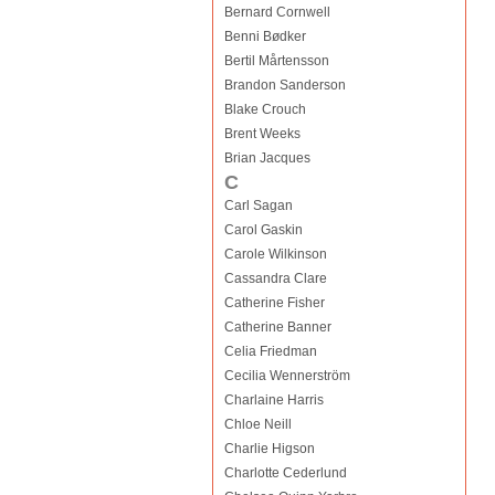
Bernard Cornwell
Benni Bødker
Bertil Mårtensson
Brandon Sanderson
Blake Crouch
Brent Weeks
Brian Jacques
C
Carl Sagan
Carol Gaskin
Carole Wilkinson
Cassandra Clare
Catherine Fisher
Catherine Banner
Celia Friedman
Cecilia Wennerström
Charlaine Harris
Chloe Neill
Charlie Higson
Charlotte Cederlund