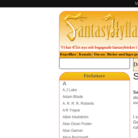
Vi
Vi har 472st nya och begagnade fantasyböcker i 
Köpvillkor
Kontakt
Om oss
Böcker med lägre pr
D
S
Författare
A
A.J Lake
Sa
Adam Blade
sk
sv
A. R. R. R. Roberts
A R Yngve
I 
Albin Hedström
Ge
Alan Dean Foster
ru
Alan Garner
Alice Borchardt