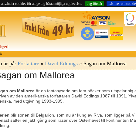
 använder cookies för att ge dig bästa möjliga upplevelse.
Jag förstår
Läs mer om cookie
lager!
is
u är på:
Författare
»
David Eddings
» Sagan om Mallorea
agan om Mallorea
gan om Mallorea
är en fantasyserie om fem böcker som utspelar sig 
riven av den amerikanska författaren David Eddings 1987 till 1991. Ylv
enska, med utgivning 1993-1995.
serien blir sonen till Belgarion, som nu är kung av Riva, som ligger på 
nast sätter en jakt igång som rasar över Österhavet till kontinenten M
llning.