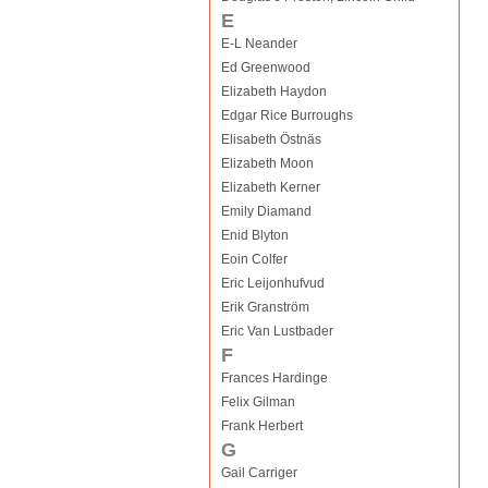
E
E-L Neander
Ed Greenwood
Elizabeth Haydon
Edgar Rice Burroughs
Elisabeth Östnäs
Elizabeth Moon
Elizabeth Kerner
Emily Diamand
Enid Blyton
Eoin Colfer
Eric Leijonhufvud
Erik Granström
Eric Van Lustbader
F
Frances Hardinge
Felix Gilman
Frank Herbert
G
Gail Carriger