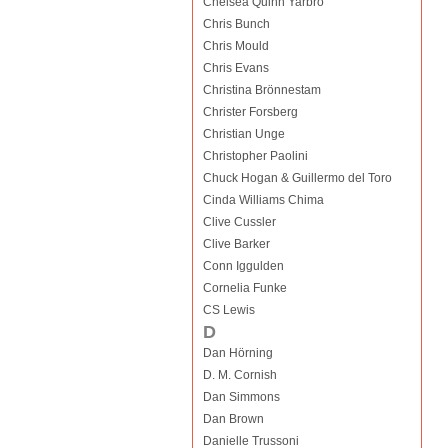
Chelsea Quinn Yarbro
Chris Bunch
Chris Mould
Chris Evans
Christina Brönnestam
Christer Forsberg
Christian Unge
Christopher Paolini
Chuck Hogan & Guillermo del Toro
Cinda Williams Chima
Clive Cussler
Clive Barker
Conn Iggulden
Cornelia Funke
CS Lewis
D
Dan Hörning
D. M. Cornish
Dan Simmons
Dan Brown
Danielle Trussoni