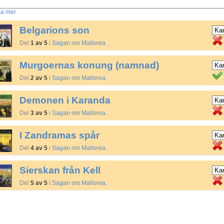
sa mer
Belgarions son
Del
1 av 5
i
Sagan om Mallorea
.
Murgoernas konung (namnad)
Del
2 av 5
i
Sagan om Mallorea
.
Demonen i Karanda
Del
3 av 5
i
Sagan om Mallorea
.
I Zandramas spår
Del
4 av 5
i
Sagan om Mallorea
.
Sierskan från Kell
Del
5 av 5
i
Sagan om Mallorea
.