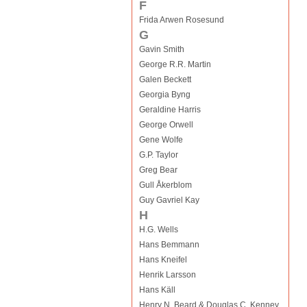
F
Frida Arwen Rosesund
G
Gavin Smith
George R.R. Martin
Galen Beckett
Georgia Byng
Geraldine Harris
George Orwell
Gene Wolfe
G.P. Taylor
Greg Bear
Gull Åkerblom
Guy Gavriel Kay
H
H.G. Wells
Hans Bemmann
Hans Kneifel
Henrik Larsson
Hans Käll
Henry N. Beard & Douglas C. Kenney