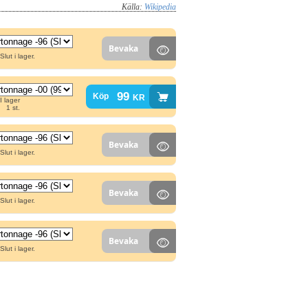
Källa:
Wikipedia
Bevaka
Slut i lager.
99
kr
Köp
I lager
1 st.
Bevaka
Slut i lager.
Bevaka
Slut i lager.
Bevaka
Slut i lager.