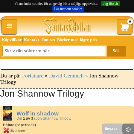
Vi använder cookies för att ge dig bästa möjliga upplevelse.
Jag förstår
Läs mer om cookies
≡
0
Köpvillkor
Kontakt
Om oss
Böcker med lägre pris
Sök
Du är på:
Författare
»
David Gemmell
» Jon Shannow
Trilogy
Jon Shannow Trilogy
Wolf in shadow
Del
1 av 3
i
Jon Shannow Trilogy
.
Häftad (paperback)
Bevaka
Slut i lager.