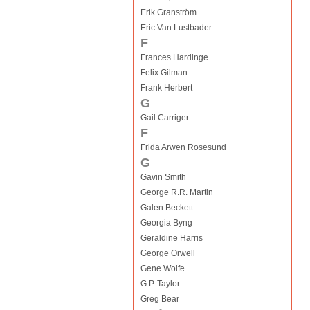
Erik Granström
Eric Van Lustbader
F
Frances Hardinge
Felix Gilman
Frank Herbert
G
Gail Carriger
F
Frida Arwen Rosesund
G
Gavin Smith
George R.R. Martin
Galen Beckett
Georgia Byng
Geraldine Harris
George Orwell
Gene Wolfe
G.P. Taylor
Greg Bear