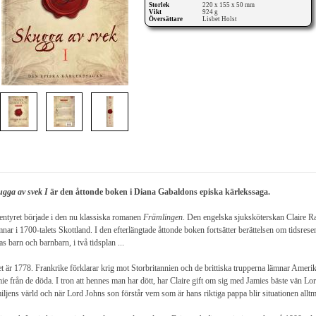
Storlek
220 x 155 x 50 mm
Vikt
924 g
Översättare
Lisbet Holst
gga av svek I
är den åttonde boken i Diana Gabaldons episka kärlekssaga.
ntyret började i den nu klassiska romanen
Främlingen
. Den engelska sjuksköterskan Claire Ran
nar i 1700-talets Skottland. I den efterlängtade åttonde boken fortsätter berättelsen om tidsre
as barn och barnbarn, i två tidsplan ...
t är 1778. Frankrike förklarar krig mot Storbritannien och de brittiska trupperna lämnar Amerika.
ie från de döda. I tron att hennes man har dött, har Claire gift om sig med Jamies bäste vän L
iljens värld och när Lord Johns son förstår vem som är hans riktiga pappa blir situationen alltm