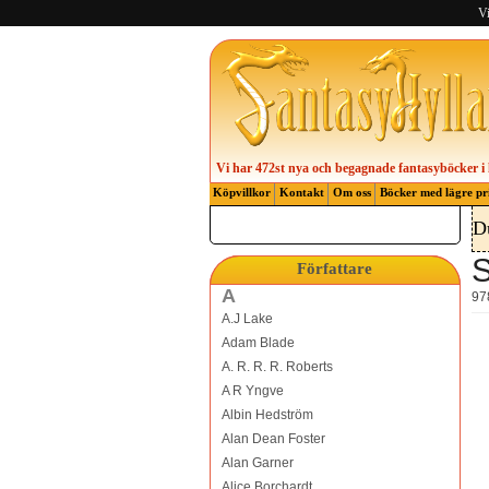
Vi
Vi har 472st nya och begagnade fantasyböcker i 
Köpvillkor
Kontakt
Om oss
Böcker med lägre pr
D
S
Författare
A
97
A.J Lake
Adam Blade
A. R. R. R. Roberts
A R Yngve
Albin Hedström
Alan Dean Foster
Alan Garner
Alice Borchardt