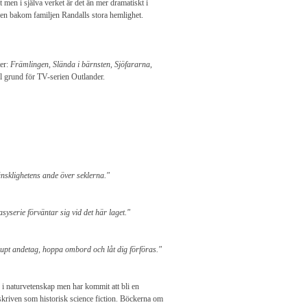
t men i själva verket är det än mer dramatiskt i
gen bakom familjen Randalls stora hemlighet.
ter:
Främlingen
,
Slända i bärnsten
,
Sjöfararna
,
ill grund för TV-serien Outlander.
änsklighetens ande över seklerna."
yserie förväntar sig vid det här laget."
jupt andetag, hoppa ombord och låt dig förföras."
i naturvetenskap men har kommit att bli en
skriven som historisk science fiction. Böckerna om