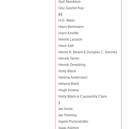
Gull Åkerblom
Guy Gavriel Kay
H
H.G. Wells
Hans Bemmann
Hans Kneifel
Henrik Larsson
Hans Käll
Henry N. Beard & Douglas C. Kenney
Henrik Tamm
Henrik Örnebring
Holly Black
Helena Andersson
Helena Biehl
Hugh Howey
Holly Black & Cassandra Clare
I
Ian Irvine
Ian Fleming
Ingela Runesdotter
Isaac Asimov