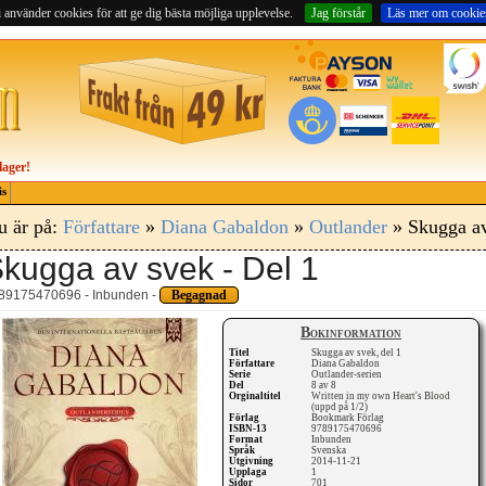
 använder cookies för att ge dig bästa möjliga upplevelse.
Jag förstår
Läs mer om cookie
lager!
is
u är på:
Författare
»
Diana Gabaldon
»
Outlander
» Skugga av
kugga av svek - Del 1
89175470696 - Inbunden -
Begagnad
Bokinformation
Titel
Skugga av svek, del 1
Författare
Diana Gabaldon
Serie
Outlander-serien
Del
8 av 8
Orginaltitel
Written in my own Heart's Blood
(uppd på 1/2)
Förlag
Bookmark Förlag
ISBN-13
9789175470696
Format
Inbunden
Språk
Svenska
Utgivning
2014-11-21
Upplaga
1
Sidor
701