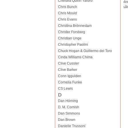
Chelsea Quinn Yarbro
den
Chris Bunch
sål
Chris Mould
Chris Evans
Christina Brönnestam
Christer Forsberg
Christian Unge
Christopher Paolini
Chuck Hogan & Guillermo del Toro
Cinda Williams Chima
Clive Cussler
Clive Barker
Conn Iggulden
Cornelia Funke
CS Lewis
D
Dan Hörning
D. M. Cornish
Dan Simmons
Dan Brown
Danielle Trussoni