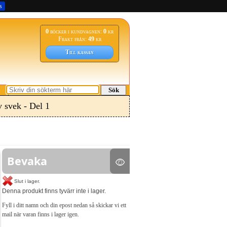
s
0
böcker i kundvagnen:
0
kr
Frakt från:
49
kr
Till kassan
Sök
 svek - Del 1
Bevaka
Slut i lager.
Denna produkt finns tyvärr inte i lager.
Fyll i ditt namn och din epost nedan så skickar vi ett
mail när varan finns i lager igen.