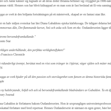
ire och Jamie känner sig lugnade av att deras dotter Brianna befinner sig i trygghet på 1900-tale
annas värld. Hennes son har blivit kidnappad av en man som är fast beslutad att få veta sannin
gga av svek
är den briljanta fortsättningen på ett mästerverk, skapad av en fantasi utan like.
r en halv miljon svenskar har läst Diana Gabaldons episka kärlekssaga. De tidigare delarna he
ummornas dån
,
Det flammande korset
,
Snö och aska
och
Som ett eko
. Outlanderserien ligger t
tremt beroendeframkallande."
onto Star
rkligen underhållande, den perfekta verklighetsflykten!"
 Francisco Chronicle
t vidunderligt äventyr, berättat med en röst som tränger in i hjärtat, väger själen och mäter m
NN
ugga av svek bjuder på all den passion och storslagenhet som fansen av denna historiska fantas
ple
 ny halsbrytande, livfull och ack så beroendeframkallande bladvändare av Gabaldon. Ta ett d
rary Journal
na Gabaldon är författaren bakom Outlanderserien. Hon är ursprungligen universitetsprofessor 
skattad författare med bred repertoar. Hennes Outlanderserie är närmast en egen genre, bäst be