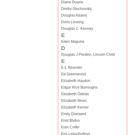
Diane Duane
Dmitry Gluchovskij
Douglas Adams
Doris Lessing
Douglas C. Kenney
E
Eden Maguire
D
Douglas J Preston, Lincoln Child
E
E-L Neander
Ed Greenwood
Elizabeth Haydon
Edgar Rice Burroughs
Elisabeth Östnäs
Elizabeth Moon
Elizabeth Kerner
Emily Diamand
Enid Blyton
Eoin Colfer
Eric Leijonhufvud