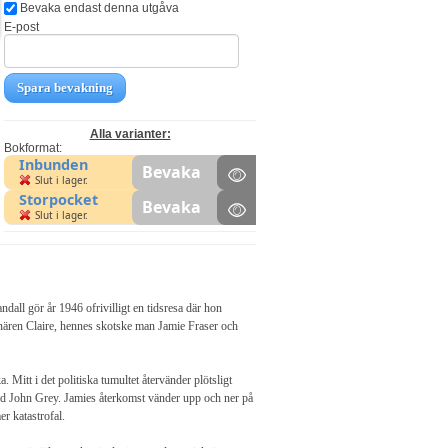
Bevaka endast denna utgåva
E-post
Spara bevakning
Alla varianter:
Bokformat:
Inbunden
Bevaka
Slut i lager.
Storpocket
Bevaka
Slut i lager.
dall gör år 1946 ofrivilligt en tidsresa där hon
senären Claire, hennes skotske man Jamie Fraser och
 Mitt i det politiska tumultet återvänder plötsligt
ord John Grey. Jamies återkomst vänder upp och ner på
er katastrofal.