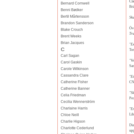
Cla
Bernard Cornwell
Bri
Benni Bødker
Bertil Mårtensson
Sku
Brandon Sanderson
Öve
Blake Crouch
Tr
Brent Weeks
Brian Jacques
"Ex
C
Tor
Carl Sagan
"Ve
Carol Gaskin
San
Carole Wilkinson
Cassandra Clare
"Et
Catherine Fisher
C
Catherine Banner
"Sk
Celia Friedman
Peo
Cecilia Wennerström
Charlaine Harris
"En
Lib
Chloe Neill
Charlie Higson
Dia
Charlotte Cederlund
upp