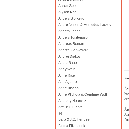
Alison Sage
Alyson Noël
Anders Björkelid
Andre Norton & Mercedes Lackey
Anders Fager
Anders Torstensson
Andreas Roman
Andrzej Sapkowski
Andrej Djakov
Angie Sage
Andy Weir
Anne Rice
Sku
Ann Aguirre
Anne Bishop
Äve
ham
Anne Plichota & Cendrine Wolf
der
Anthony Horowitz
Arthur C Clarke
Åre
B
Jam
Barb & J.C. Hendee
fam
Becca Fitzpatrick