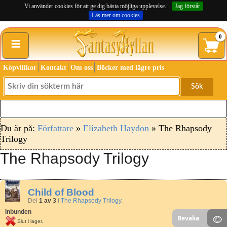
Vi använder cookies för att ge dig bästa möjliga upplevelse.
Jag förstår
Läs mer om cookies
≡
0
Köpvillkor
Kontakt
Om oss
Böcker med lägre pris
Sök
Du är på:
Författare
»
Elizabeth Haydon
» The Rhapsody
Trilogy
The Rhapsody Trilogy
Child of Blood
Del
1 av 3
i
The Rhapsody Trilogy
.
Inbunden
Bevaka
Slut i lager.