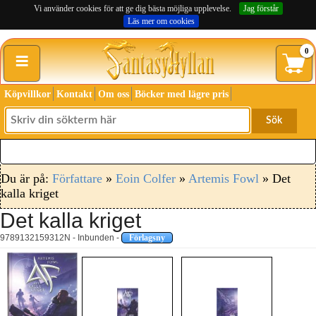
Vi använder cookies för att ge dig bästa möjliga upplevelse.
Jag förstår
Läs mer om cookies
≡
0
Köpvillkor
Kontakt
Om oss
Böcker med lägre pris
Sök
Du är på:
Författare
»
Eoin Colfer
»
Artemis Fowl
» Det
kalla kriget
Det kalla kriget
9789132159312N - Inbunden -
Förlagsny