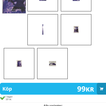
99
kr
Köp
I lager
10 st.
Alla varianter: