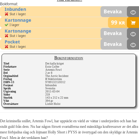
Bokformat:
Inbunden
Bevaka
Slut i lager.
Kartonnage
99
kr
I lager
Kartonange
Bevaka
Slut i lager.
Pocket
Bevaka
Slut i lager.
Bokinformation
Titel
Det kalla kriget
Författare
Eoin Colfer
Serie
Artemis Fowl
Del
2 av 8
Orginaltitel
The Arctic Incident
Förlag
B Wahlströms
ISBN-13
9789132159312
Format
Inbunden
Språk
Svenska
Utgivning
2011-03-04
Sidor
259
Storlek
143 x 212 x 22 mm
Vikt
394 gr
Översättare
Lisbet Holst
Det kriminella snillet, Artemis Fowl, har upptäckt en värld av vättar i underjorden och han har
stulit guld från dem. Nu har någon försett svartalferna med mänskliga kraftresurser av det allra
mest förbjudna slag och löjtnant Holly Short i PYSS är övertygad om den skyldige är Artemis
Fowl. Men är det verkligen han?