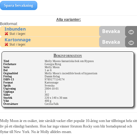
Spara bevakning
Alla varianter:
Bokformat:
Inbunden
Bevaka
Slut i lager.
Kartonnage
Bevaka
Slut i lager.
Bokinformation
Titel
Molly Moons fantastiska bok om Hypnos
Författare
Georgia Byng
Serie
Molly Moon
Del
1 av 6
Orginaltitel
Molly Moon's incredible book of hypnotism
Förlag
Damm förlag
ISBN-13
9789177154174
Format
Kartonnage
Språk
Svenska
Utgivning
2004-10-01
Upplaga
1
Sidor
302
Storlek
220 x 140 x 30 mm
Vikt
400 g
Översättare
Cecilia Falk
Molly Moon är en osäker, inte särskilt vacker eller populär 10-åring som har tillbringat hela sitt
liv på ett eländigt barnhem. Hon har inga vänner förutom Rocky som blir bortadopterad och
flyttar till New York. Nu är Molly alldeles ensam.