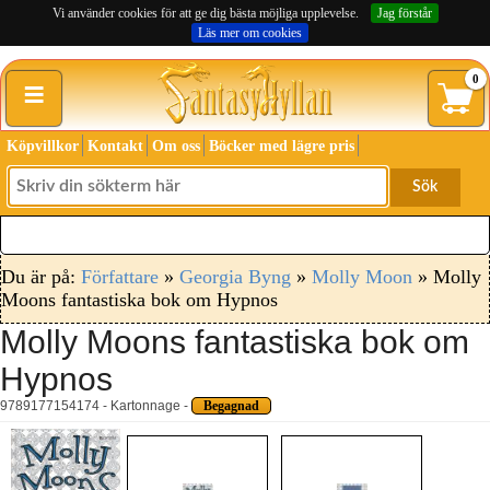
Vi använder cookies för att ge dig bästa möjliga upplevelse.
Jag förstår
Läs mer om cookies
≡
0
Köpvillkor
Kontakt
Om oss
Böcker med lägre pris
Sök
Du är på:
Författare
»
Georgia Byng
»
Molly Moon
» Molly
Moons fantastiska bok om Hypnos
Molly Moons fantastiska bok om
Hypnos
9789177154174 - Kartonnage -
Begagnad