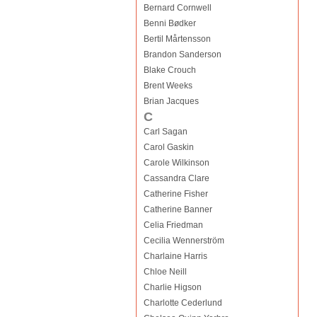
Bernard Cornwell
Benni Bødker
Bertil Mårtensson
Brandon Sanderson
Blake Crouch
Brent Weeks
Brian Jacques
C
Carl Sagan
Carol Gaskin
Carole Wilkinson
Cassandra Clare
Catherine Fisher
Catherine Banner
Celia Friedman
Cecilia Wennerström
Charlaine Harris
Chloe Neill
Charlie Higson
Charlotte Cederlund