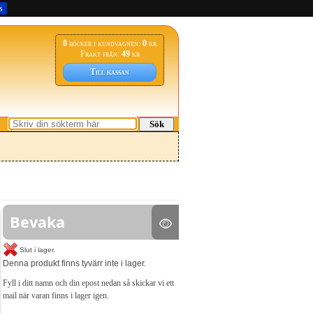
s
0
böcker i kundvagnen:
0
kr
Frakt från:
49
kr
Till kassan
Sök
Bevaka
Slut i lager.
Denna produkt finns tyvärr inte i lager.
Fyll i ditt namn och din epost nedan så skickar vi ett
mail när varan finns i lager igen.