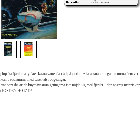
Översättare
Kerstin Larsson
glupska fjärilarna tycktes kaläta vartenda träd på jorden. Alla ansträngningar att utrota dem var
neten Jackhammer med tusentals rovgetingar.
 var bara det att de knytnävsstora getingarna inte nöjde sig med fjärilar... den angrep människor
la JORDEN HOTAD!