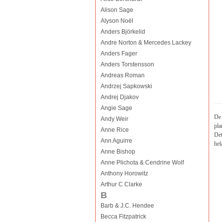
Alison Sage
Alyson Noël
Anders Björkelid
Andre Norton & Mercedes Lackey
Anders Fager
Anders Torstensson
Andreas Roman
Andrzej Sapkowski
Andrej Djakov
Angie Sage
De 
Andy Weir
pla
Anne Rice
Det
Ann Aguirre
he
Anne Bishop
Anne Plichota & Cendrine Wolf
Anthony Horowitz
Arthur C Clarke
B
Barb & J.C. Hendee
Becca Fitzpatrick