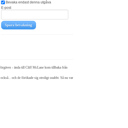
Bevaka endast denna utgåva
E-post
Spara bevakning
 förgäves - ända till Cliff McLane kom tillbaka från
 också... och de förökade sig otroligt snabbt. Så nu var