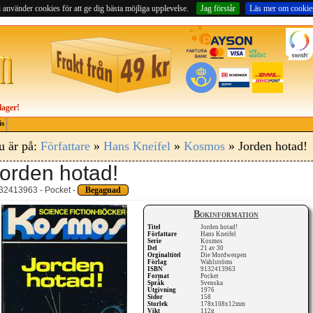
 använder cookies för att ge dig bästa möjliga upplevelse.
Jag förstår
Läs mer om cookie
lager!
is
u är på:
Författare
»
Hans Kneifel
»
Kosmos
» Jorden hotad!
orden hotad!
32413963 - Pocket -
Begagnad
Bokinformation
Titel
Jorden hotad!
Författare
Hans Kneifel
Serie
Kosmos
Del
21 av 30
Orginaltitel
Die Mordwespen
Förlag
Wahlströms
ISBN
9132413963
Format
Pocket
Språk
Svenska
Utgivning
1976
Sidor
158
Storlek
178x108x12mm
Vikt
112g