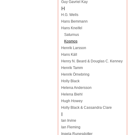
Guy Gavriel Kay
H
H.G. Wells
Hans Bemmann
Hans Kneifel
Saturnus
Kosmos
Henrik Larsson
Hans Käll
Henry N. Beard & Douglas C. Kenney
Henrik Tamm
Henrik Örnebring
Holly Black
Helena Andersson
Helena Biehl
Hugh Howey
Holly Black & Cassandra Clare
I
Ian Irvine
Ian Fleming
Ingela Runesdotter