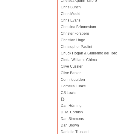
Chelsea Quinn Yarbro
Chris Bunch
Chris Mould
Chris Evans
Christina Brönnestam
Christer Forsberg
Christian Unge
Christopher Paolini
Chuck Hogan & Guillermo del Toro
Cinda Williams Chima
Clive Cussler
Clive Barker
Conn Iggulden
Cornelia Funke
CS Lewis
D
Dan Hörning
D. M. Cornish
Dan Simmons
Dan Brown
Danielle Trussoni