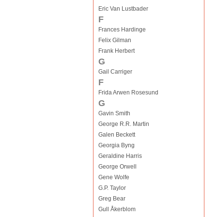
Eric Van Lustbader
F
Frances Hardinge
Felix Gilman
Frank Herbert
G
Gail Carriger
F
Frida Arwen Rosesund
G
Gavin Smith
George R.R. Martin
Galen Beckett
Georgia Byng
Geraldine Harris
George Orwell
Gene Wolfe
G.P. Taylor
Greg Bear
Gull Åkerblom