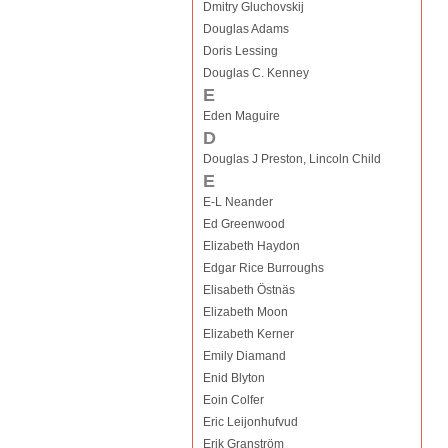
Dmitry Gluchovskij
Douglas Adams
Doris Lessing
Douglas C. Kenney
E
Eden Maguire
D
Douglas J Preston, Lincoln Child
E
E-L Neander
Ed Greenwood
Elizabeth Haydon
Edgar Rice Burroughs
Elisabeth Östnäs
Elizabeth Moon
Elizabeth Kerner
Emily Diamand
Enid Blyton
Eoin Colfer
Eric Leijonhufvud
Erik Granström