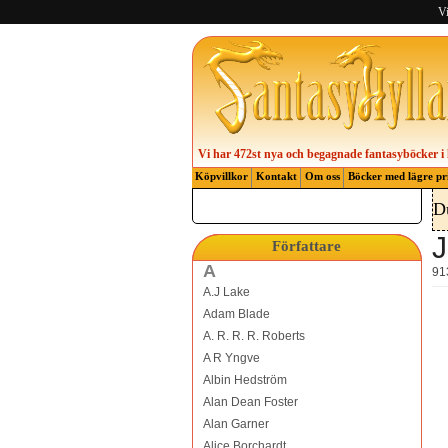
Vi
Vi har 472st nya och begagnade fantasyböcker i 
Köpvillkor
Kontakt
Om oss
Böcker med lägre pr
D
J
Författare
A
91
A.J Lake
Adam Blade
A. R. R. R. Roberts
A R Yngve
Albin Hedström
Alan Dean Foster
Alan Garner
Alice Borchardt