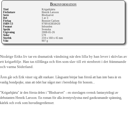
Bokinformation
Titel
Krigarhjärta
Författare
Henrik Larsson
Serie
Blodsarvet
Del
1 av 3
Förlag
Bonnier Carlsen
ISBN-13
9789163858420
Format
Inbunden
Språk
Svenska
Utgivning
2008-05-26
Sidor
570
Storlek
234 x 160 x 45 mm
Vikt
907 g
Nioårige Eriks liv tar en dramatisk vändning när den lilla by han lever i skövlas av
ett krigarfölje. Han tas tillfånga och förs som slav till ett stenbrott i det främmande
och varma Söderland.
Åren går och Erik växer sig allt starkare. Långsamt börjar han förstå att han inte bara är en
vanlig bondpojke, utan att ödet har något mer i beredskap för honom...
"Krigarhjärta" är den första delen i "Blodsarvet" - en storslagen svensk fantasytrilogi av
debutanten Henrik Larsson. En roman för alla äventyrslystna med gastkramande spänning,
kärlek och svek som huvudingredienser.