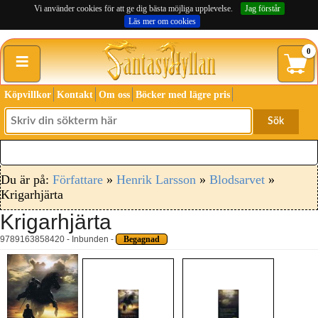
Vi använder cookies för att ge dig bästa möjliga upplevelse.
Jag förstår
Läs mer om cookies
≡
0
Köpvillkor
Kontakt
Om oss
Böcker med lägre pris
Sök
Du är på:
Författare
»
Henrik Larsson
»
Blodsarvet
»
Krigarhjärta
Krigarhjärta
9789163858420 - Inbunden -
Begagnad