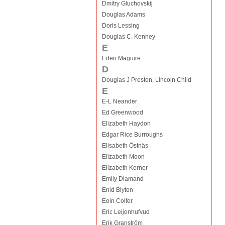
Dmitry Gluchovskij
Douglas Adams
Doris Lessing
Douglas C. Kenney
E
Eden Maguire
D
Douglas J Preston, Lincoln Child
E
E-L Neander
Ed Greenwood
Elizabeth Haydon
Edgar Rice Burroughs
Elisabeth Östnäs
Elizabeth Moon
Elizabeth Kerner
Emily Diamand
Enid Blyton
Eoin Colfer
Eric Leijonhufvud
Erik Granström