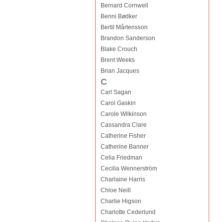
Bernard Cornwell
Benni Bødker
Bertil Mårtensson
Brandon Sanderson
Blake Crouch
Brent Weeks
Brian Jacques
C
Carl Sagan
Carol Gaskin
Carole Wilkinson
Cassandra Clare
Catherine Fisher
Catherine Banner
Celia Friedman
Cecilia Wennerström
Charlaine Harris
Chloe Neill
Charlie Higson
Charlotte Cederlund