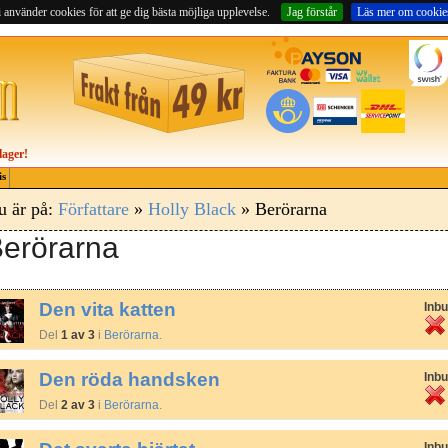
 använder cookies för att ge dig bästa möjliga upplevelse.
Jag förstår
Läs mer om cookie
lager!
is
u är på:
Författare
»
Holly Black
» Berörarna
erörarna
Den vita katten
Inb
Del
1 av 3
i
Berörarna
.
Den röda handsken
Inb
Del
2 av 3
i
Berörarna
.
Inb