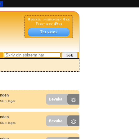
s
0
böcker i kundvagnen:
0
kr
Frakt från:
49
kr
Till kassan
Sök
unden
Bevaka
Slut i lager.
unden
Bevaka
Slut i lager.
unden