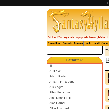
Vi
Vi har 472st nya och begagnade fantasyböcker i 
Köpvillkor
Kontakt
Om oss
Böcker med lägre pr
D
B
Författare
A
A.J Lake
Adam Blade
A. R. R. R. Roberts
A R Yngve
Albin Hedström
Alan Dean Foster
Alan Garner
Alice Borchardt