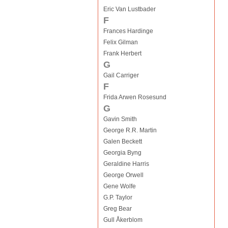
Eric Van Lustbader
F
Frances Hardinge
Felix Gilman
Frank Herbert
G
Gail Carriger
F
Frida Arwen Rosesund
G
Gavin Smith
George R.R. Martin
Galen Beckett
Georgia Byng
Geraldine Harris
George Orwell
Gene Wolfe
G.P. Taylor
Greg Bear
Gull Åkerblom