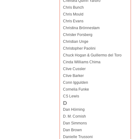
Chelsea Quinn Yarbro
Chris Bunch
Chris Mould
Chris Evans
Christina Brönnestam
Christer Forsberg
Christian Unge
Christopher Paolini
Chuck Hogan & Guillermo del Toro
Cinda Williams Chima
Clive Cussler
Clive Barker
Conn Iggulden
Cornelia Funke
CS Lewis
D
Dan Hörning
D. M. Cornish
Dan Simmons
Dan Brown
Danielle Trussoni