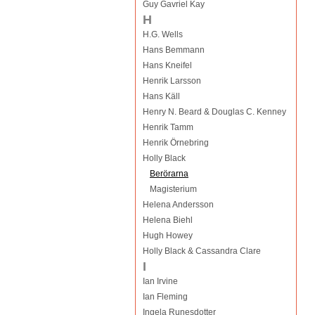
Guy Gavriel Kay
H
H.G. Wells
Hans Bemmann
Hans Kneifel
Henrik Larsson
Hans Käll
Henry N. Beard & Douglas C. Kenney
Henrik Tamm
Henrik Örnebring
Holly Black
Berörarna
Magisterium
Helena Andersson
Helena Biehl
Hugh Howey
Holly Black & Cassandra Clare
I
Ian Irvine
Ian Fleming
Ingela Runesdotter