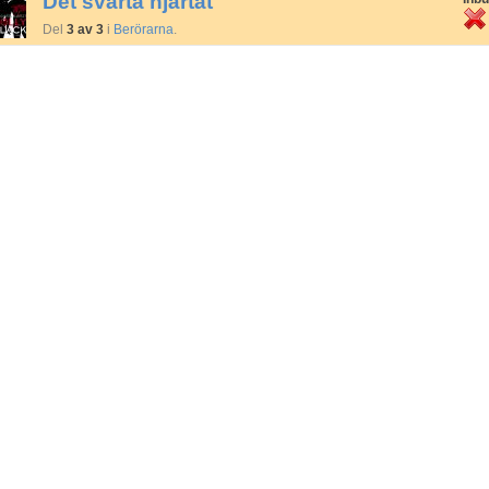
Det svarta hjärtat
Del
3 av 3
i
Berörarna
.