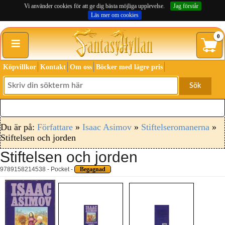
Vi använder cookies för att ge dig bästa möjliga upplevelse.
Jag förstår
Läs mer om cookies
≡
0
Köpvillkor
Kontakt
Om oss
Böcker med lägre pris
Sök
Du är på:
Författare
»
Isaac Asimov
»
Stiftelseromanerna
»
Stiftelsen och jorden
Stiftelsen och jorden
9789158214538 - Pocket -
Begagnad