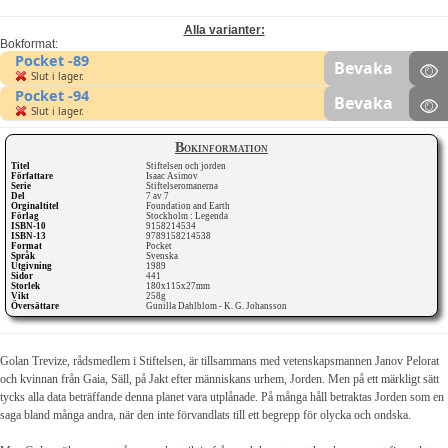
Alla varianter:
Bokformat:
Pocket -89
Bevaka
Slut i lager.
Pocket -94
Bevaka
Slut i lager.
Bokinformation
Titel
Stiftelsen och jorden
Författare
Isaac Asimov
Serie
Stiftelseromanerna
Del
7 av 7
Orginaltitel
Foundation and Earth
Förlag
Stockholm : Legenda
ISBN-10
9158214534
ISBN-13
9789158214538
Format
Pocket
Språk
Svenska
Utgivning
1989
Sidor
441
Storlek
180x115x27mm
Vikt
258g
Översättare
Gunilla Dahlblom - K. G. Johansson
Golan Trevize, rådsmedlem i Stiftelsen, är tillsammans med vetenskapsmannen Janov Pelorat
och kvinnan från Gaia, Säll, på Jakt efter människans urhem, Jorden. Men på ett märkligt sätt
tycks alla data beträffande denna planet vara utplånade. På många håll betraktas Jorden som en
saga bland många andra, när den inte förvandlats till ett begrepp för olycka och ondska.