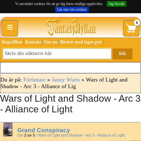
Vi använder cookies för att ge dig bästa möjliga upplevelse.
Jag förstår
Läs mer om cookies
≡
0
Köpvillkor
Kontakt
Om oss
Böcker med lägre pris
Sök
Du är på:
Författare
»
Janny Wurts
» Wars of Light and
Shadow - Arc 3 - Alliance of Lig
Wars of Light and Shadow - Arc 3
- Alliance of Light
Grand Conspiracy
Del
2 av 5
i
Wars of Light and Shadow - Arc 3 - Alliance of Light
.