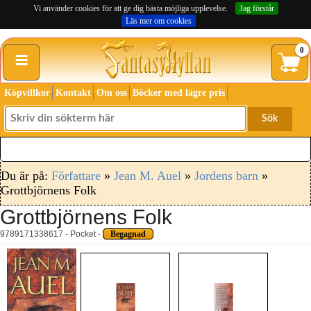
Vi använder cookies för att ge dig bästa möjliga upplevelse.
Jag förstår
Läs mer om cookies
≡
0
Köpvillkor
Kontakt
Om oss
Böcker med lägre pris
Sök
Du är på:
Författare
»
Jean M. Auel
»
Jordens barn
»
Grottbjörnens Folk
Grottbjörnens Folk
9789171338617 - Pocket -
Begagnad