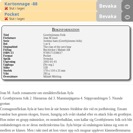
Kartonnage -88
Bevaka
Slut i lager.
Pocket
Bevaka
Slut i lager.
Bokinformation
Titel
Grottbjörnens Folk
Författare
Jean M Auel
Serie
Jordens barn (Grottbjörnens folk)
Del
1 av 6
Orginaltitel
The clan of the cave bear
Förlag
Bra böcker i Malmö AB
ISBN-13
9789171338617
Format
Pocket
Språk
Svenska
Utgivning
2002-01-01
Upplaga
[Ny utg.]
Sidor
538
Storlek
178 x 110 x 25 mm
Vikt
285 g
Översättare
Mikael Mörling
Jean M. Auels romanserie om stenåldersflickan Ayla
l. Grottbjörnens folk 2. Hästarnas dal 3. Mammutjägarna 4. Stäppvandringen 5. Nionde
grottan
Cromagnonflickan Ayla är bara fem år när hennes föräldrar dör vid en jordbävning. Ensam
vandrar hon genom skogen, frusen, hungrig och svårt skadad efter en attack från ett grottlejon.
Hon möter en grupp människor, en neanderthalklan, som kallar sig Grottbjörnens folk och blir
omhändertagen en av deras medicinkvinna Iza. Ayla börjar så småningom känna sig som en
medlem av klanen. Men i takt med att hon växer upp och mognar upplever klanmedlemmarna