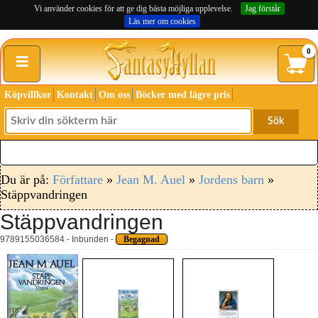
Vi använder cookies för att ge dig bästa möjliga upplevelse.
Jag förstår
Läs mer om cookies
≡
0
Köpvillkor
Kontakt
Om oss
Böcker med lägre pris
Sök
Du är på:
Författare
»
Jean M. Auel
»
Jordens barn
»
Stäppvandringen
Stäppvandringen
9789155036584 - Inbunden -
Begagnad