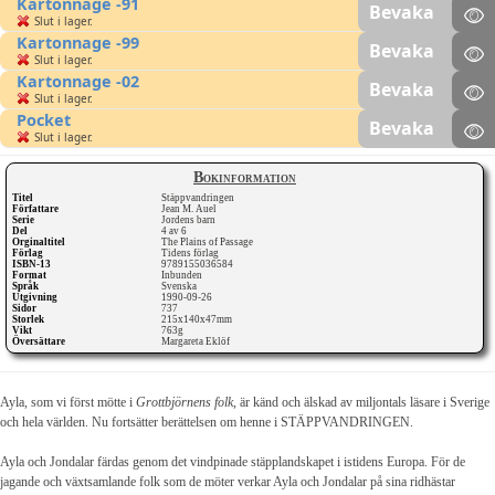
Kartonnage -91
Bevaka
Slut i lager.
Kartonnage -99
Bevaka
Slut i lager.
Kartonnage -02
Bevaka
Slut i lager.
Pocket
Bevaka
Slut i lager.
Bokinformation
Titel
Stäppvandringen
Författare
Jean M. Auel
Serie
Jordens barn
Del
4 av 6
Orginaltitel
The Plains of Passage
Förlag
Tidens förlag
ISBN-13
9789155036584
Format
Inbunden
Språk
Svenska
Utgivning
1990-09-26
Sidor
737
Storlek
215x140x47mm
Vikt
763g
Översättare
Margareta Eklöf
Ayla, som vi först mötte i
Grottbjörnens folk
, är känd och älskad av miljontals läsare i Sverige
och hela världen. Nu fortsätter berättelsen om henne i STÄPPVANDRINGEN.
Ayla och Jondalar färdas genom det vindpinade stäpplandskapet i istidens Europa. För de
jagande och växtsamlande folk som de möter verkar Ayla och Jondalar på sina ridhästar