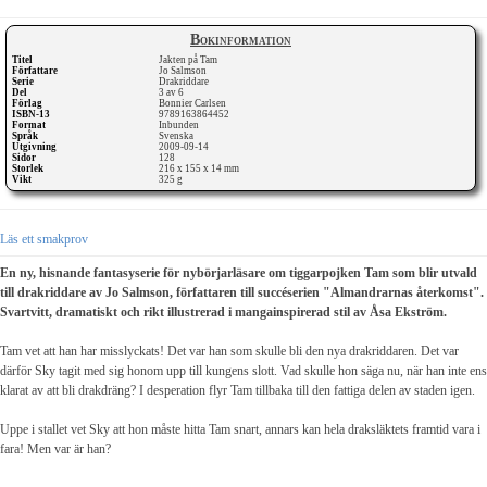
Bokinformation
Titel
Jakten på Tam
Författare
Jo Salmson
Serie
Drakriddare
Del
3 av 6
Förlag
Bonnier Carlsen
ISBN-13
9789163864452
Format
Inbunden
Språk
Svenska
Utgivning
2009-09-14
Sidor
128
Storlek
216 x 155 x 14 mm
Vikt
325 g
Läs ett smakprov
En ny, hisnande fantasyserie för nybörjarläsare om tiggarpojken Tam som blir utvald
till drakriddare av Jo Salmson, författaren till succéserien "Almandrarnas återkomst".
Svartvitt, dramatiskt och rikt illustrerad i mangainspirerad stil av Åsa Ekström.
Tam vet att han har misslyckats! Det var han som skulle bli den nya drakriddaren. Det var
därför Sky tagit med sig honom upp till kungens slott. Vad skulle hon säga nu, när han inte ens
klarat av att bli drakdräng? I desperation flyr Tam tillbaka till den fattiga delen av staden igen.
Uppe i stallet vet Sky att hon måste hitta Tam snart, annars kan hela draksläktets framtid vara i
fara! Men var är han?